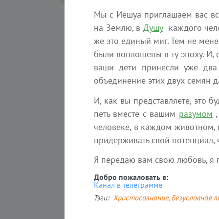
Мы с Иешуа приглашаем вас вс
на Землю, в
Душу
каждого челов
же это единый миг. Тем не мене
были воплощены в ту эпоху. И, 
Матер
ваши дети принесли уже дв
объединение этих двух семян д
И, как вы представляете, это б
петь вместе с вашим
разумом
,
человеке, в каждом животном, в
придерживать свой потенциал, ч
Я передаю вам свою любовь, я
Добро пожаловать в:
Канал в телеграмме
7 августа 2026
Тэги
Христосознание
Безусловная 
Главное отличие световых с
Эзотерика