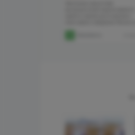
Увеличение присутствия
высокочастотной энергии является
одной из причин роста насилия и
агрессивного поведения. Многие не
Absolutera.ru
19 июл
Вы
17 октября