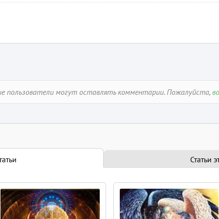
3 минуты на чтение
10 мин
StepOne
ые пользователи могут оставлять комментарии. Пожалуйста,
в
6 августа 2026
6 августа 2026
Молитва-очищение Рода
от печати бешенства
Молитва о восстановлен
Эзотерика
Эзотерика
татьи
Статьи э
2 мин
Наяна Белосвет
Наяна Белосвет
Посмотреть все