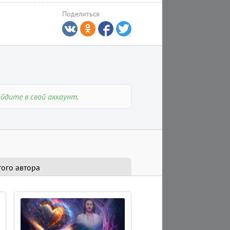
Поделиться
3 мин
StepOne
ойдите в свой аккаунт
.
ии цепочек передачи кармы
того автора
2 минуты на чтение