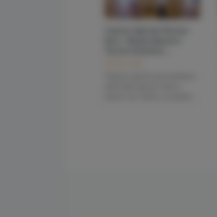
15:00
Cтроим Царство Богини-
Бога - Творца Единого -
Чистое Сознание -...
Мастер - класс
Пришло время для активных
действий, друзья. Никто,
кроме нас самих, на нашей...