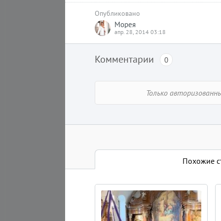
Опубликовано
Новая Жизнь
Морея
апр. 28, 2014 03:18
Комментарии
0
Только авторизованн
6 августа 2026
​Ты можешь многое
Похожие статьи
Эзотерика
Похожие с
3 мин
Nina Sumire
Статьи этого автора