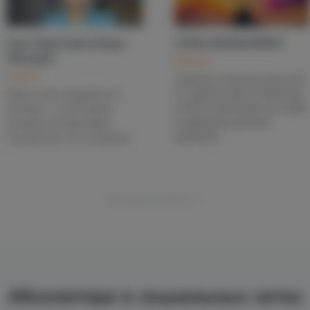
10:00
17:00
Курс Подготовки Новых
СТАТЬ КОНТАКТЕРОМ
Мастеров
Вебинар
Занятие
гарантия открытия канала 99
Люди остро нуждаются в
%. НАБОР В АВГУСТОВСКУЮ
помощи — в настоящей
ГРУППУ ОБУЧЕНИЕ ОН-ЛАЙН
помощи, которая видит
В УДОБНОМ ДЛЯ ВАС
изнутри всё, что их держит...
ФОРМАТЕ
Посмотреть все
Абсолютера в социальных сетях