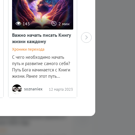
143
2 мин
172
3
Важно начать писать Книгу
​Не частота Христа до
жизни каждому
спуститься к вам, а ва
необходимо подняться 
Хроники перехода
Энергетическая работа
С чего необходимо начать
путь и развитие самого себя?
Мысли не принадлежат в
Путь Бога начинается с Книги
ими необходимо управля
жизни. Ранее этот путь...
поскольку они являются..
soznaniex
soznaniex
12 марта 2023
27 феврал
307
8 мин
274
ание Арктурианской группы от
Послание цивилизаци
юля 2026 года
Ченнелинг
линг
Мы одна из ближайших к 