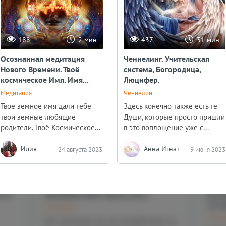
188
2 мин
437
31 мин
Осознанная медитация
Ченнелинг. Учительская
Популярные статьи
Нового Времени. Твоё
система, Богородица,
космическое Имя. Имя...
Люцифер.
Медитация
Ченнелинг
Твоё земное имя дали тебе
Здесь конечно также есть те
твои земные любящие
Души, которые просто пришли
родители. Твоё Космическое...
в это воплощение уже с...
Илия
Анна Игнат
24 августа 2023
9 июня 2023
 мин
307
23 мин
 от
НЕСУЩИЙ СВЕТ. Память Бога
Посл
26 и
Ченнелинг
Ченне
Все причиняет все, все воздействует на