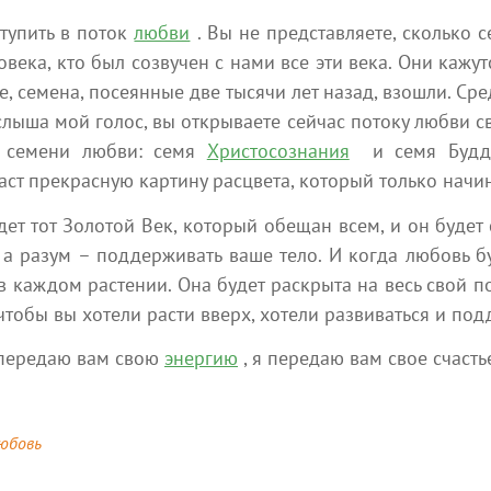
тупить в поток
любви
. Вы не представляете, сколько 
ека, кто был созвучен с нами все эти века. Они кажут
Новые статьи
е, семена, посеянные две тысячи лет назад, взошли. Ср
слыша мой голос, вы открываете сейчас потоку любви сво
иалы наших участников, в которых открывается новая реал
а семени любви: семя
Христосознания
и семя Буддо
аст прекрасную картину расцвета, который только начин
удет тот Золотой Век, который обещан всем, и он будет
 а разум – поддерживать ваше тело. И когда любовь б
 каждом растении. Она будет раскрыта на весь свой по
тобы вы хотели расти вверх, хотели развиваться и под
 передаю вам свою
энергию
, я передаю вам свое счастье
7 августа 2026
Человечеству от Матери-
любовь
уществ
Богини
Эзотерика