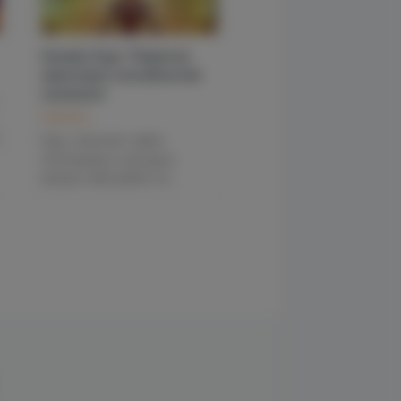
15:00
Онлайн Курс "Развитие
квантовых способностей
сознания»
Практики
Курс помогает найти
потенциалы и ресурсы
внутри себя, выйти за...