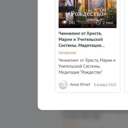
141
2 мин
Ченнелинг от Христа,
Марии и Учительской
Системы. Медитация...
Ченнелинг
Ченнелинг от Христа, Марии и
Учительской Системы.
Медитация "Рождество"
Анна Игнат
8 января 2024
340
7
Послание Арктурианской группы
12 июля 2026 года
Ченнелинг