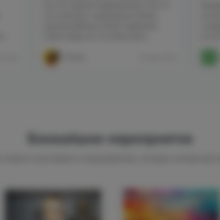
все, нет единой первопричины чего-то,
Фунд
есть комплекс первопричин. Взмах
на вс
крыльев бабочки меняет движение
созда
...
планет. Ведь нет на самом деле...
естес
СЕлена
я 2026
24 июля 2026
Ближайшие мероприятия
 можете участвовать в мероприятиях, которые интересуют 
24 июля
1 августа