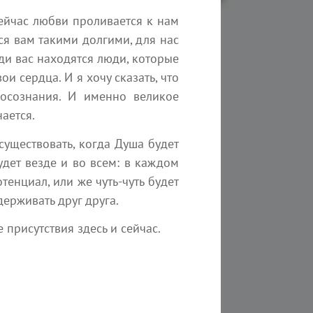
сейчас любви проливается к нам
ся вам такими долгими, для нас
еди вас находятся люди, которые
и сердца. И я хочу сказать, что
ьность
сознания. И именно великое
ается.
 существовать, когда Душа будет
удет везде и во всем: в каждом
тенциал, или же чуть-чуть будет
держивать друг друга.
 присутствия здесь и сейчас.
6 августа 2026
То, что скрыто внутри
Вас, превосходит всех
мудрецов Земли
Эзотерика