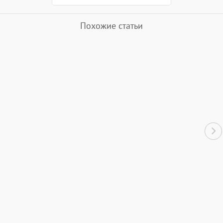
ощущаешь в себе страх, и
откуда он может появится.
Похожие статьи