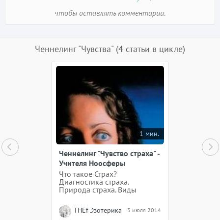
чтобы оставлять комментарии.
Ченнелинг "Чувства"
(4 статьи в цикле)
1 мин.
Ченнелинг "Чувство страха" -
Учителя Ноосферы
Что такое Страх?
Диагностика страха.
Природа страха. Виды
страха. Как работать со
страхом внутри себя, как
THEf Эзотерика
3 июля 2014
относится к себе, когда