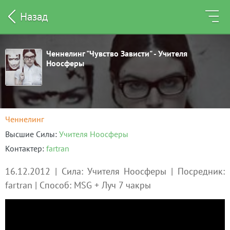
Назад
Ченнелинг "Чувство Зависти" - Учителя
Ноосферы
Ченнелинг
Высшие Силы
Учителя Ноосферы
Контактер
fartran
16.12.2012 | Сила: Учителя Ноосферы | Посредник:
fartran | Способ: MSG + Луч 7 чакры