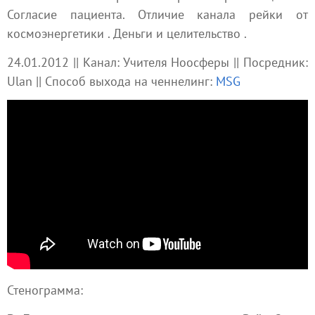
Согласие пациента. Отличие канала рейки от
космоэнергетики
. Деньги и
целительство
.
24.01.2012 || Канал: Учителя Ноосферы || Посредник:
Ulan || Способ выхода на ченнелинг:
MSG
Стенограмма: