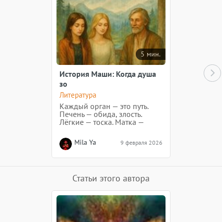
5 мин.
История Маши: Когда душа
зо
Литература
Каждый орган — это путь.
Печень — обида, злость.
Лёгкие — тоска. Матка —
творение. Спроси себя: где
ты перестала быть живой?
Mila Ya
9 февраля 2026
Где не сказала "нет", хотя
сердце кричало? Где
выбрала "надо" вместо
"хочу"? Вот там и поселилась
боль.
Статьи этого автора