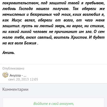
покровительством, под защитой твоей я пребываю,
любовь Господа нашего получаю. Так обереги же
немысленых и безгрешных чад моих, коих возлюбил я,
как Иисус велел, обереги от всего, от чего меня
защитил. пусть ни лютый зверь, ни ворог, ни стихия,
ни какой лихой человек не причининит им зла. О сем
молю тебя, ангел святый, воитель Христов. И будет
на все воля Божия .
Аминь.
Опубликовано
Ачулла - Тасачена
сент. 20, 2013 12:05
Комментарии
Войдите в свой аккаунт,