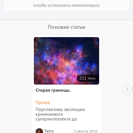
чтобы оставлять комментарии.
Похожие статьи
211 мин.
Стирая границы.
Прочее
Перспектива эволюции
кремниевого
суперинтеллекта до
разумной самости в условиях
свободного «дикого»
Feiro
3 августа 2026
Космоса.