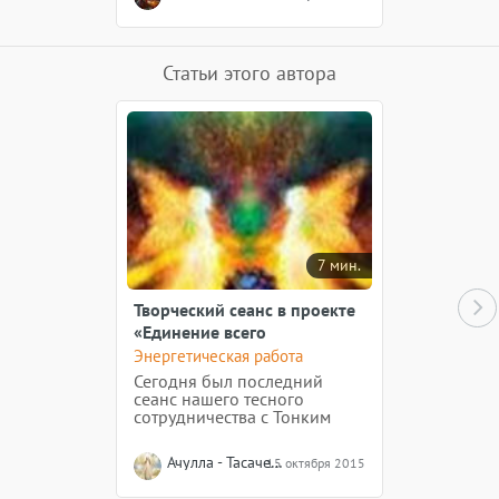
Статьи этого автора
7 мин.
Творческий сеанс в проекте
«Единение всего
Мироздания для Новой
Энергетическая работа
Земли» — 12.10.15
Сегодня был последний
сеанс нашего тесного
сотрудничества с Тонким
планом, по кардинальному
изменению Земли и
Ачулла - Тасачена
15 октября 2015
человечества. По, уже
сложившейся, традиции, на