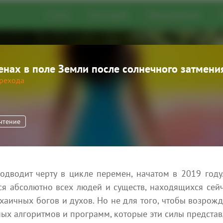
Статьи
Глоссарий
Мероприятия
нах в поле Земли после солнечного затмения
о развития
рехода
эзотерические статьи,
цию о мероприятиях,
ческих практиках
 чтение
Добавить статью
одводит черту в цикле перемен, начатом в 2019 году.
ся абсолютно всех людей и существ, находящихся сейч
аичных богов и духов. Но не для того, чтобы возрожда
ых алгоритмов и программ, которые эти силы представ