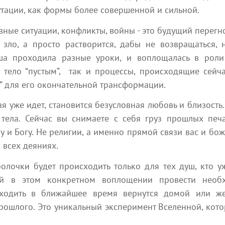
утации, как формы более совершенной и сильной.
3 минуты на чтение
3 мин
Nina Sumire
ные ситуации, конфликты, войны - это будущий перегной
зло, а просто растворится, дабы не возвращаться, 
а проходила разные уроки, и воплощалась в роли з
 тело “пустым”, так и процессы, происходящие сейча
” для его окончательной трансформации.
я уже идет, становится безусловная любовь и близость.
6 августа 2026
тела. Сейчас вы снимаете с себя груз прошлых печат
Вибрационный прогноз
у и Богу. Не религии, а именно прямой связи вас и бож
6 августа 2026
от lee на август 2026
 всех деяниях.
года
Учитесь любить без усло
Эзотерика
Ченнелинг
лочки будет происходить только для тех душ, кто у
ий в этом конкретном воплощении провести необх
3 мин
StepOne
kvreal
 уходить в ближайшее время вернутся домой или же
рошлого. Это уникальный эксперимент Вселенной, кото
Посмотреть все