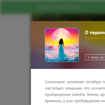
О переме
Портал духовног
Хроники пе
На нашем портале вы найдете 
единомышленников, информа
знания о духовных и энергети
5 минут на
Зарегистрироваться
Солнечное затмение октября п
настолько мощным, что коснет
пробуждение памяти Земли, арх
времена, а для пробуждения ин