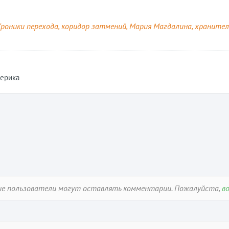
все, нет единой первопричины чего-то,
Фунд
есть комплекс первопричин. Взмах
на вс
роники перехода
коридор затмений
Мария Магдалина
хранител
крыльев бабочки меняет движение
созда
...
планет. Ведь нет на самом деле...
естес
СЕлена
я 2026
24 июля 2026
ерика
Ближайшие мероприятия
 можете участвовать в мероприятиях, которые интересуют 
ые пользователи могут оставлять комментарии. Пожалуйста,
в
24 июля
1 августа