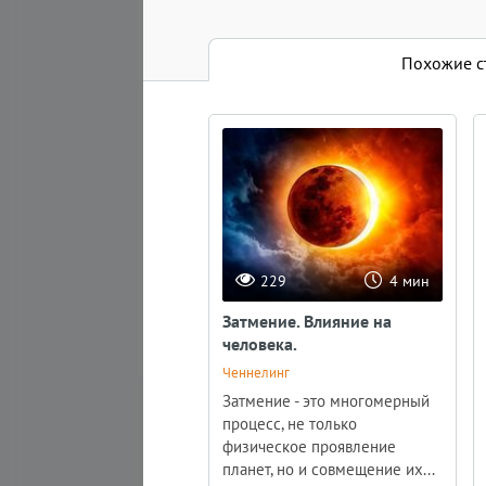
15:00
Похожие статьи
Похожие с
Cтроим Царство Богини-
Бога - Творца Единого -
Статьи этого автора
Чистое Сознание -...
Мастер - класс
Пришло время для активных
действий, друзья. Никто,
кроме нас самих, на нашей...
229
4 мин
Затмение. Влияние на
человека.
Ченнелинг
Затмение - это многомерный
процесс, не только
физическое проявление
планет, но и совмещение их...