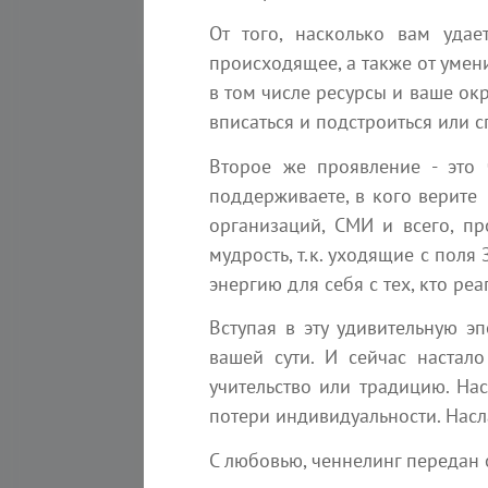
От того, насколько вам уда
происходящее, а также от умени
в том числе ресурсы и ваше окр
вписаться и подстроиться или с
Второе же проявление - это 
поддерживаете, в кого верите -
организаций, СМИ и всего, п
мудрость, т.к. уходящие с поля
энергию для себя с тех, кто ре
Вступая в эту удивительную э
вашей сути. И сейчас настал
338
7
учительство или традицию. Нас
потери индивидуальности. Насл
Послание Арктурианской группы
12 июля 2026 года
С любовью, ченнелинг передан 
Ченнелинг