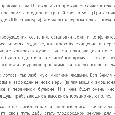
 правила игры. И каждый кто проживает сейчас в теле ч
программы, и одной из граней своего Бога (1) и Источн
Новые статьи
 (до ДНК структуры), чтобы быть первым поколением 
иалы наших участников, в которых открывается новая реал
пробуждения сознания, остановки войн и конфликтов
альностях. Будут те, кто проходя очищение и пере
чного контракта души с силами, покидающими поле Зе
о будет в одно и то же линейное время ( с точки зре
восприятия и уровня проводимости отдельного человек
 лотоса, так любимую многими людьми. Вся Земля 
оды и зарождение новой эры (включающим эмоциона
ся в первичном бульоне. И в нем будет очень много
я душ, пребывающих в высоких вибрационных полях.
6 августа 2026
превосходит всех
бсолютно гармоничного и закономерного с точки зрен
​Ты можешь многое
ти свой путь, дабы стать плодородной землей для 
Эзотерика