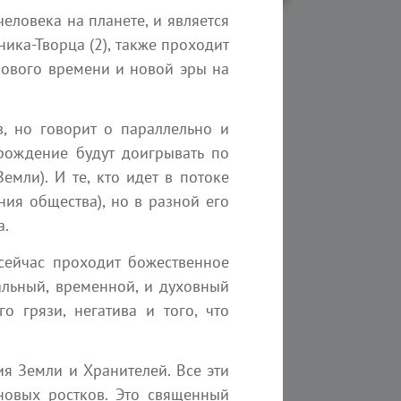
еловека на планете, и является
ика-Творца (2), также проходит
нового времени и новой эры на
ьность
, но говорит о параллельно и
рождение будут доигрывать по
мли). И те, кто идет в потоке
ния общества), но в разной его
а.
сейчас проходит божественное
льный, временной, и духовный
 грязи, негатива и того, что
6 августа 2026
Молитва-очищение Рода
ия Земли и Хранителей. Все эти
от печати бешенства
новых ростков. Это священный
Эзотерика