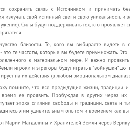
ется сохранять связь с Источником и принимать бе
я излучать свой истинный свет и свою уникальность и з
ужение). Силы будут поддерживать тех, кто проявляет с
прятаться.
Популярные статьи
чувство близости. Те, кого вы выбираете видеть в 
 это те частоты, которые вы будете приумножать. Это 
роявленного в материальном мире. И важно проявить
 Земли игроки и эгрегоры будут играть в “войнушки” до
агирует на их действия (в любом эмоциональном диапаз
поху помните, что все предыдущие жизни, традиции 
о время ее проявить. Пробуждая в других через их
 мин
302
23 мин
тупает эпоха слияния свободы и традиции, света и ть
адитесь этим удивительным опытом и временем как вы 
 от
НЕСУЩИЙ СВЕТ. Память Бога
Посл
26 и
Ченнелинг
от Марии Магдалины и Хранителей Земли через Верику 
Ченне
Все причиняет все, все воздействует на