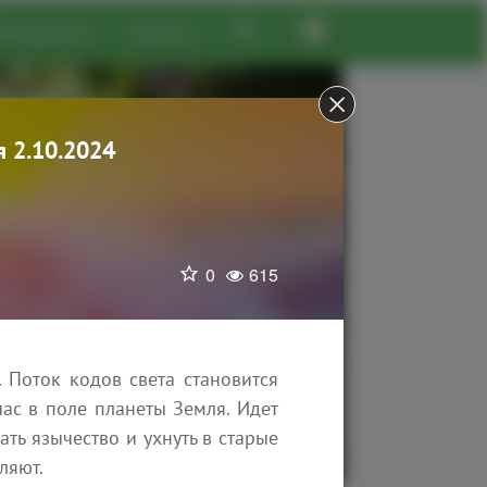
Материалы
Группы
 2.10.2024
0
615
 Поток кодов света становится
ас в поле планеты Земля. Идет
ть язычество и ухнуть в старые
ляют.