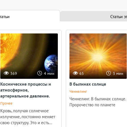
10:00
17:00
татьи
Статьи э
Курс Подготовки Новых
СТАТЬ КОНТАКТЕРОМ
Мастеров
Вебинар
Занятие
гарантия открытия канала 99
Люди остро нуждаются в
%. НАБОР В АВГУСТОВСКУЮ
помощи — в настоящей
ГРУППУ ОБУЧЕНИЕ ОН-ЛАЙН
помощи, которая видит
В УДОБНОМ ДЛЯ ВАС
изнутри всё, что их держит...
ФОРМАТЕ
369
4 мин
65
3 мин
Посмотреть все
Космические процессы и
В былинах солнце
атмосферное,
Ченнелинг
артериальное давление.
Ченнелинг. В былинах солнце.
Прочее
Пророчество по планете
Кровь, получая солнечное
излучение, постоянно меняет
Абсолютера в социальных сетях
свою структуру. Это и есть...