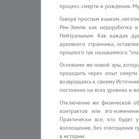
процесс смерти и рождения. М
StepOne
Говоря простым языком, негатив
Реи-Земли как недоработка и 
Нейтральным. Как каждая душ
духовного странника, оставляя
прошлого так называемого “зла
Основами же новой эры, котора
6 августа 2026
проходить через опыт смерти 
Молитва о
возвращаясь к своему Источник
восстановлении цепочек
постоянно на всех уровнях и во
передачи кармы
Эзотерика
Отключение же физической обо
контрактов или эго-изменен
2 мин
Наяна Белосвет
Практически все, кто будет
воплощение, без отягощения п
в истории.