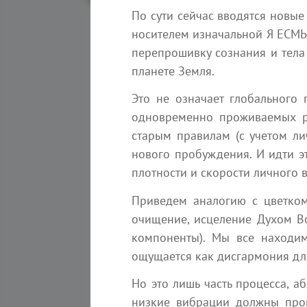
По сути сейчас вводятся новые
носителем изначальной Я ЕСМЬ 
перепрошивку сознания и тела
планете Земля.
Матер
Это не означает глобального 
одновременно проживаемых ре
старым правилам (с учетом ли
нового пробуждения. И идти эт
плотности и скорости личного 
Приведем аналогию с цветком
очищение, исцеление Духом В
компоненты). Мы все находим
6 августа 2026
ощущается как дисгармония дл
То, что скрыто внутри Вас, 
Но это лишь часть процесса, а
мудрецов Земли
низкие вибрации должны прой
Эзотерика