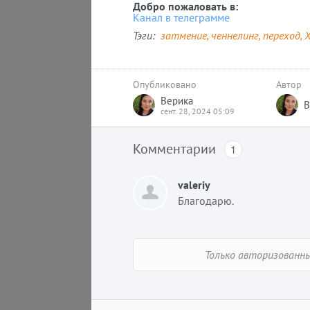
Добро пожаловать в:
Увеличение присутствия
Канал в телеграмме
высокочастотной энергии является
Тэги
затмение
ченнелинг
переход
Х
одной из причин роста насилия и
агрессивного поведения. Многие не
Absolutera.ru
19 июл
Опубликовано
Автор
Верика
В
сент. 28, 2024 05:09
Комментарии
1
valeriy
Благодарю.
Вы
Только авторизованн
17 октября