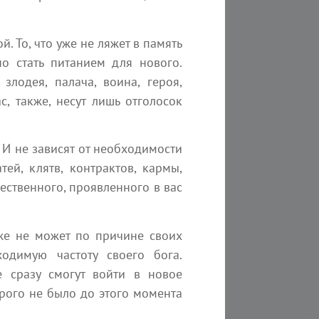
2 мин
Наяна Белосвет
. То, что уже не ляжет в память
но стать питанием для нового.
лодея, палача, воина, героя,
с, также, несут лишь отголосок
 И не зависят от необходимости
ей, клятв, контрактов, кармы,
ественного, проявленного в вас
вий
же не может по причине своих
одимую частоту своего бога.
10 минут на чтение
 сразу смогут войти в новое
рого не было до этого момента