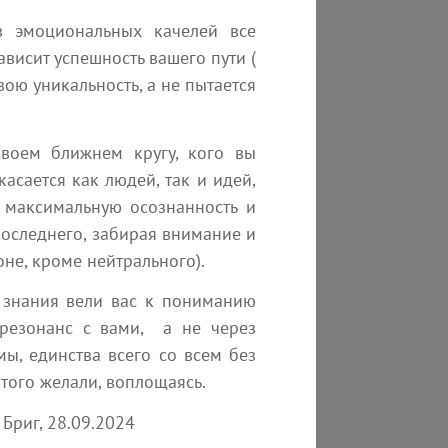
з эмоциональных качелей все
ависит успешность вашего пути (
вою уникальность, а не пытается
своем ближнем кругу, кого вы
касается как людей, так и идей,
 максимальную осознанность и
 последнего, забирая внимание и
оне, кроме нейтрального).
и знания вели вас к пониманию
 резонанс с вами, а не через
301
8 мин
274
мы, единства всего со всем без
того желали, воплощаясь.
ание Арктурианской группы от
Послание цивилизаци
юля 2026 года
Ченнелинг
Бриг, 28.09.2024
линг
Мы одна из ближайших к 