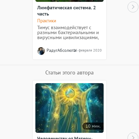
Лимфатическая система. 2
часть
Практики
Тимус взаимодействует с
разными бактериальными и
вирусными цивилизациями,
поддерживая равновесие,
безопасное для
РадугАбсолюта
26 февраля 2020
жизнедеятельности Тела
Личности. Тело человека
является местом проживания
многих систем и даже
цивилизаций.
Статьи этого автора
10 мин.
Человечеству от Матери-