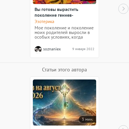
Вы готовы вырастить
поколение гениев-
счастливых и свободных
Эзотерика
людей? Анна Камаллая
Мое поколение и поколение
Хефорс
моих родителей выросли в
особых условиях, когда
родителям было некогда
заниматься своими детьми,
soznaniex
9 января 2022
своим сердцем, своим
мозгом, своим развитием и
передавать мудрость
природы своим детям. Мы
выросли с недостатком
Статьи этого автора
внимания, любви,...
3 мин.