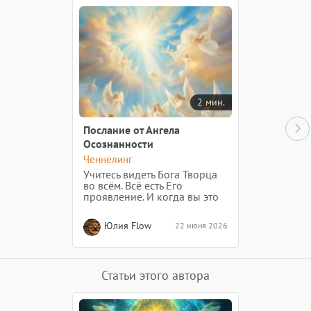
2 мин.
Послание от Ангела
Осознанности
Ченнелинг
Учитесь видеть Бога Творца
во всём. Всё есть Его
проявление. И когда вы это
будете чувствовать, возьмёте
за аксиому, то и мир будет
Юлия Flow
22 июня 2026
вокруг вас восприниматься
по-другому.
Статьи этого автора