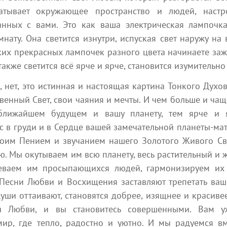
ватывает окружающее пространство и людей, наст
6 минут на чтение
2 мин
Наяна Белосвет
нных с вами. Это как ваша электрическая лампочка,
ату. Она светится изнутри, испуская свет наружу на
ких прекрасных лампочек разного цвета начинаете заж
, также светится всё ярче и ярче, становится изумительн
, нет, это истинная и настоящая картина Тонкого Духо
венный Свет, свои чаяния и мечты. И чем больше и чаще
 ближайшем будущем и вашу планету, тем ярче и я
7 августа 2026
6 августа 2026
с в груди и в Сердце вашей замечательной планеты-мат
Человечеству от Матери-
То, что скрыто внутри Ва
воим Пением и звучанием нашего Золотого Живого Св
Богини
мудрецов Земли
. Мы окутываем им всю планету, весь растительный и
Эзотерика
Эзотерика
еваем им просыпающихся людей, гармонизируем их
есни Любви и Восхищения заставляют трепетать ваши
10 мин
StepOne
StepOne
уши оттаивают, становятся добрее, изящнее и красив
и Любви, и вы становитесь совершенными. Вам уж
ир, где тепло, радостно и уютно. И мы радуемся вм
Посмотреть все