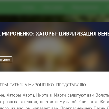
Статьи
Глоссарий
Мероприятия
А МИРОНЕНКО: ХАТОРЫ- ЦИВИЛИЗАЦИЯ ВЕНЕ
о развития
эзотерические статьи,
цию о мероприятиях,
ческих практиках
чтение
Добавить статью
не. Хаторы Харти, Нирти и Марти салютуют вам Золо
разных оттенков, цветов и музыкой. Свет этот Живо
ого из вас, он напевает вам Прекраснейшую Песнь Л