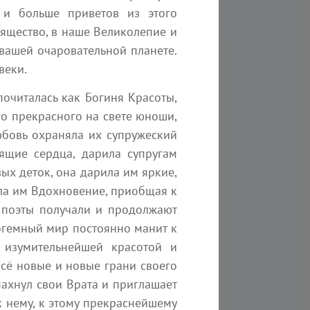
 и больше приветов из этого
зящество, в наше Великолепие и
 вашей очаровательной планете.
веки.
почиталась как Богиня Красоты,
о прекрасного на свете юноши,
юбовь охраняла их супружеский
ящие сердца, дарила супругам
ых деток, она дарила им яркие,
ила им Вдохновение, приобщая к
и поэты получали и продолжают
Богемный мир постоянно манит к
310
23 мин
274
 изумительнейшей красотой и
всё новые и новые грани своего
ЩИЙ СВЕТ. Память Бога
Послание цивилизаци
пахнул свои Врата и приглашает
линг
Ченнелинг
 к нему, к этому прекраснейшему
ричиняет все, все воздействует на
Мы одна из ближайших к 