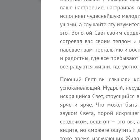
ваше настроение, настраивая в
исполняет чудеснейшую мелодию
ушами, а слушайте эту изумит
этот Золотой Свет своим сердеч
Матер
согревал вас своим теплом и 
навевает вам ностальгию и вос
и радостны, где все пребывают 
все радуются жизни, где уютно,
Поющий Свет, вы слышали ко
успокаивающий, Мудрый, несущи
искрящийся Свет, струящийся во
ярче и ярче. Что может быть 
звуком Света, порой искрящег
8 августа 2026
сердечком, ведь он – это вы, 
Иерархия Времени. Освобож
линейного потока
видите, но сможете ощутить и 
тоже время излучающих Живой 
Ченнелинг