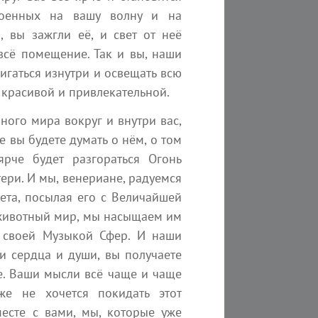
роенных на вашу волну и на
3 мин
Наяна Белосвет
 вы зажгли её, и свет от неё
 всё помещение. Так и вы, наши
игаться изнутри и освещать всю
о красивой и привлекательной.
вного мира вокруг и внутри вас,
 вы будете думать о нём, о том
рче будет разгораться Огонь
ери. И мы, венериане, радуемся
с, превосходит всех
ета, посылая его с Величайшей
 животный мир, мы насыщаем им
 своей Музыкой Сфер. И наши
 сердца и души, вы получаете
3 минуты на чтение
ее. Ваши мысли всё чаще и чаще
е не хочется покидать этот
есте с вами, мы, которые уже