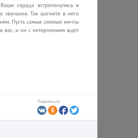
нет единой первопричины чего-то,
Состоит из тысячи звезд
 Ваши сердца встрепенулись и
комплекс первопричин. Взмах
принимали участие в со
 звучания. Так шагните в него
ев бабочки меняет движение
Земле. Мы реализовыва
 нём. Пусть самые смелые мечты
т. Ведь нет на самом деле...
Творца.
 вас, и он с нетерпением ждёт
СЕлена
kvreal
24 июля 2026
вас
Поделиться
9 августа
16 августа