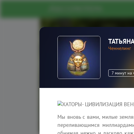
ТАТЬЯН
Портал духовног
Ченнелинг
На нашем портале вы найдете 
единомышленников, информа
знания о духовных и энергети
7 минут на 
Зарегистрироваться
Мы вновь с вами, милые земля
переливающимся миллиардами 
обнимая нежно и ласково кажд