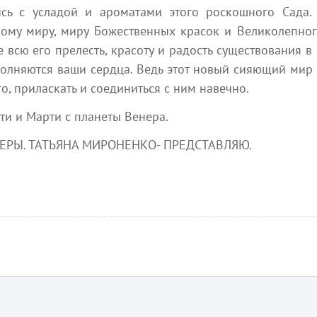
Фундаментальные системы убеждений
все, 
сь с усладой и ароматами этого роскошного Сада.
на всех уровнях осознания постоянно
есть 
вому миру, миру Божественных красок и Великолепного
создаются и разрушаются в процессе
крыль
е всю его прелесть, красоту и радость существования в
...
естественного развития эволюции...
плане
олняются ваши сердца. Ведь этот новый сияющий мир в
Absolutera.ru
я 2026
1 августа 2026
го, приласкать и соединиться с ним навечно.
ти и Марти с планеты Венера.
Ближайшие мероприятия
 можете участвовать в мероприятиях, которые интересуют 
24 июля
1 августа