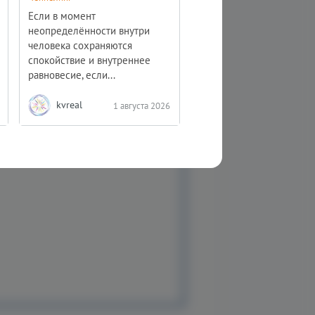
года
Если в момент
Ченнелинг
неопределённости внутри
человека сохраняются
Фундаментальные сист
спокойствие и внутреннее
убеждений на всех уров
равновесие, если...
осознания постоянно...
kvreal
Absolutera.ru
1 августа 2026
1 авгус