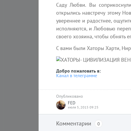
Увеличение присутствия
Саду Любви. Вы соприкоснули
высокочастотной энергии является
открылись навстречу этому Но
одной из причин роста насилия и
увереннее и радостнее, ощутит
агрессивного поведения. Многие не
исполняются, и Любовью переп
Absolutera.ru
19 июл
своего хозяина, чтобы обнять е
С вами были Хаторы Харти, Нир
Добро пожаловать в:
Канал в телеграмме
Вы
Опубликовано
FED
июля 5, 2015 09:25
17 октября
Комментарии
0