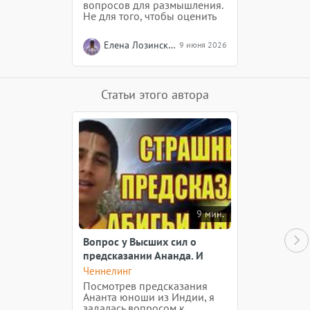
вопросов для размышления.
Не для того, чтобы оценить
себя, не для того, чтобы
сравнить себя с другими. А
Елена Лозинская
9 июня 2026
для того, чтобы увидеть, где
вы находитесь сейчас на
своём пути.
Статьи этого автора
9 мин.
Вопрос у Высших сил о
предсказании Ананда. И
чего же ждать России?
Ченнелинг
Посмотрев предсказания
Ананта юноши из Индии, я
задалась вопросом к