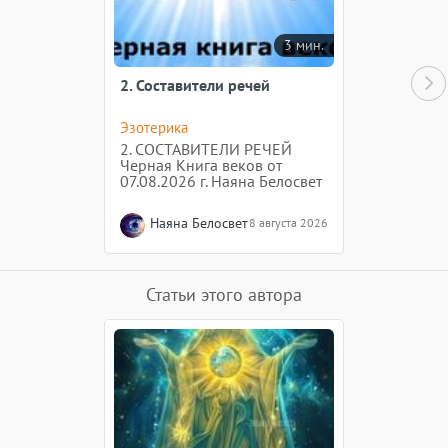
3 мин.
2. Составители речей
Эзотерика
2. СОСТАВИТЕЛИ РЕЧЕЙ
Черная Книга веков от
07.08.2026 г. Наяна Белосвет
В миры Отца приходят
четверо, кто могут писать
Наяна Белосвет
8 августа 2026
речи так, что будет каждый
верить и слушать их, яко Глас
Божий. Рождаются они
практически одновременно,
растут часто вместе, обретая
Статьи этого автора
дружеские узы в течение
жизни. Живут