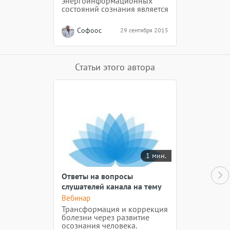
энергоинформационных
состояний сознания является
не только наполнение
картины иллюзии, картины
Софоос
29 сентября 2015
пребывания человека в
пространстве, но и
образования неких моделей,
неких системных векторов
восприятия, которые
Статьи этого автора
организуются с помощью
условий, алгоритмов,
энергетических
конструкций..
1 мин.
Ответы на вопросы
слушателей канала на тему
целительства к вебинару
Вебинар
22.01.2023 г. часть 2.
Трансформация и коррекция
болезни через развитие
осознания человека.