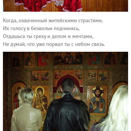
Когда, охваченный житейскими страстями,
Их голосу в безвольи подчинясь,
Отдашься ты греху и делом и мечтами,
Не думай, что уже порвал ты с небом связь.