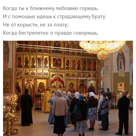
Когда ты к ближнему любовию горишь,
И с помошью идешь к страдающему брату
Не от корысти, не за плату;
Когда бестрепетно о правде говоришь,