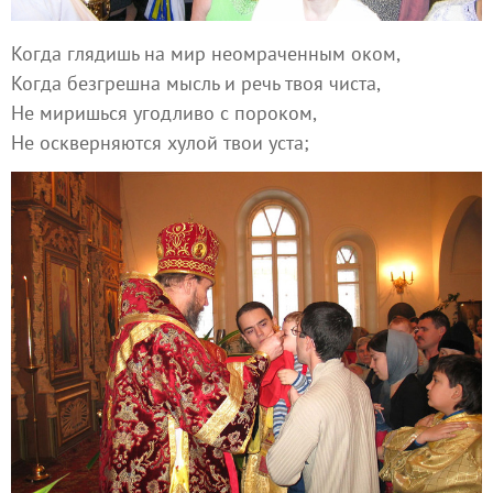
Когда глядишь на мир неомраченным оком,
Когда безгрешна мысль и речь твоя чиста,
Не миришься угодливо с пороком,
Не оскверняются хулой твои уста;