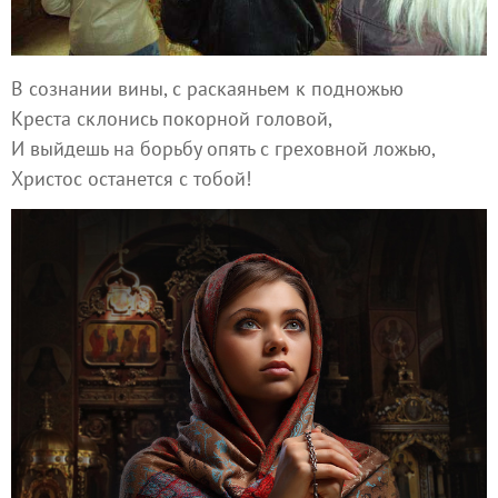
В сознании вины, с раскаяньем к подножью
Креста склонись покорной головой,
И выйдешь на борьбу опять с греховной ложью,
Христос останется с тобой!