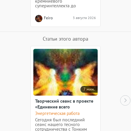
кремниевого
суперинтеллекта до
разумной самости в условиях
свободного «дикого»
Feiro
3 августа 2026
Космоса.
Статьи этого автора
7 мин.
Творческий сеанс в проекте
«Единение всего
Мироздания для Новой
Энергетическая работа
Земли» — 12.10.15
Сегодня был последний
сеанс нашего тесного
сотрудничества с Тонким