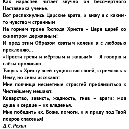
Как нараспев читает звучно он бессмертного
Наставника ученье.
Вот распахнулись Царские врата, и вижу я с каким-
то чувством странным
На горнем троне Господа Христа – Царя царей со
скипетром державным!
И пред этим Образом святым колени я с любовью
преклоняю…
«Прости грехи и мёртвым и живым!» – Я говорю и
слёзы проливаю.
Тянусь к Христу всей сущностью своей, стремлюсь к
Нему, но силы иссякают:
Мне полчища несметные страстей приблизиться к
Чистейшему мешают.
Коварство, зависть, жадность, гнев – враги: моя
душа и сердце – их владенья.
Мне победить их, Боже, помоги, и я приду под Твой
покров спасенья!
Д.С. Рехин