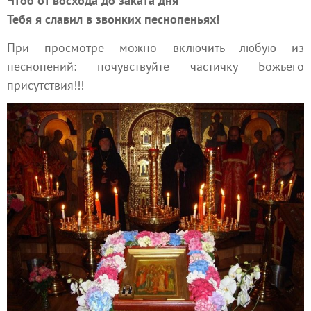
Чтоб от восхода до заката дня
Тебя я славил в звонких песнопеньях!
При просмотре можно включить любую из
песнопений: почувствуйте частичку Божьего
присутствия!!!