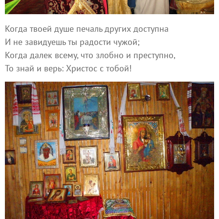
Когда твоей душе печаль других доступна
И не завидуешь ты радости чужой;
Когда далек всему, что злобно и преступно,
То знай и верь: Христос с тобой!