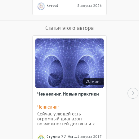
структурирование материи,
kvreal
8 августа 2026
упорядочение частиц,
направления их движения и
сохранение баланса и
взаимосвязей.
Статьи этого автора
20 мин.
Ченнелинг. Новые практики
Ченнелинг
Сейчас у людей есть
огромный диапазон
возможностей доступа и к
энергии, к информации, к
каким-то техникам,
Студия 22 Эксперимент
11 августа 2017
освоенным человечеством.