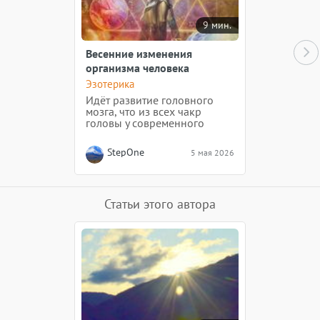
9 мин.
Весенние изменения
организма человека
Эзотерика
Идёт развитие головного
мозга, что из всех чакр
головы у современного
человека формируется одна
единая Алмазная чакра в
StepOne
5 мая 2026
центре головы. Для работы
человеческого мозга
требуется около 20%
энергии, вырабатываемой
телом.
Статьи этого автора