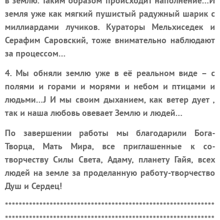
в землю. Таким образом происходит наполнение…И
земля уже как мягкий пушистый радужный шарик с
миллиардами лучиков. Кураторы Мельхиседек и
Серафим Саровский, тоже внимательно наблюдают
за процессом…
4. Мы обняли землю уже в её реальном виде – с
полями и горами и морями и небом и птицами и
людьми…
J
И мы своим дыханием, как ветер дует ,
так и наша любовь овевает Землю и людей…
По завершении работы мы благодарили Бога-
Творца, Мать Мира, все приглашенные к со-
творчеству Силы Света, Адаму, планету Гайя, всех
людей на земле за проделанную работу-творчество
Душ и Сердец!
*************************************************************
*************************************************************