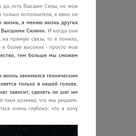
15:00
о да, есть Высшие Силы, но мои
 только исполнителя, я явно не
Онлайн Курс "Развитие
ю жизнь, я меняю жизнь других
квантовых способностей
с Высшими Силами.
И когда они
сознания»
 на прямую связь, то я поняла,
Практики
и в более высоких - просто моё
Курс помогает найти
потенциалы и ресурсы
чество, тем больше мы сможем
внутри себя, выйти за...
ю жизнь занимался техническим
ляется только в нашей голове,
нас зависит, сделать ли шаг им
ё-таки хозяева, что мы решаем.
ться очень глубоко: что я хочу