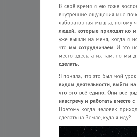
15:00
В своё время я ею тоже воспо
внутренние ощущения мне почем
Cтроим Царство Богини-
лабораторная мышка, потому ч
Бога - Творца Единого -
людей, которые приходят ко м
Чистое Сознание -...
уже вышли на меня, когда я ис
Мастер - класс
что
мы сотрудничаем
. И это н
Пришло время для активных
действий, друзья. Никто,
место здесь, а их там, но мы 
кроме нас самих, на нашей...
сделать.
Я поняла, что это был мой урок
видом деятельности, выйти на
что это всё едино. Они все ря
навстречу и работать вместе с
Поэтому когда человек приходи
сделать на Земле, куда я иду?