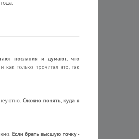
года.
3 мин
StepOne
тают послания и думают, что
, и как только прочитал это, так
ии цепочек передачи кармы
 неуютно.
Сложно понять, куда я
2 минуты на чтение
ивно.
Если брать высшую точку -