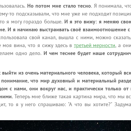
10:00
17:00
льзовалась.
Но потом мне стало тесно
. Я понимала, чт
у-то подсказывали, что мне уже не подходит позиция
Курс Подготовки Новых
СТАТЬ КОНТАКТЕРОМ
то я могу гораздо больше.
И я это вижу: я меняю сво
Мастеров
Вебинар
не. И я начинаю выстраивать своё взаимоотношение 
Занятие
гарантия открытия канала 99
пользовала свой канал, вышла с ними, можно сказать,
Люди остро нуждаются в
%. НАБОР В АВГУСТОВСКУЮ
е моя вина, что я сижу здесь в
третьей мерности
, а он
помощи — в настоящей
ГРУППУ ОБУЧЕНИЕ ОН-ЛАЙН
помощи, которая видит
В УДОБНОМ ДЛЯ ВАС
делаем одно дело.
И чем теснее будет наше сотрудни
изнутри всё, что их держит...
ФОРМАТЕ
:
выйти из очень материального человека, который вс
 понимание, что мир духовный и материальный разде
Посмотреть все
дом с нами, они вокруг нас, и практически только от 
 ними.
Теперь мне ближе такая картина мира, что мы вс
т, то я у него спрашиваю: "А что вы хотите?" Задума
Абсолютера в социальных сетях