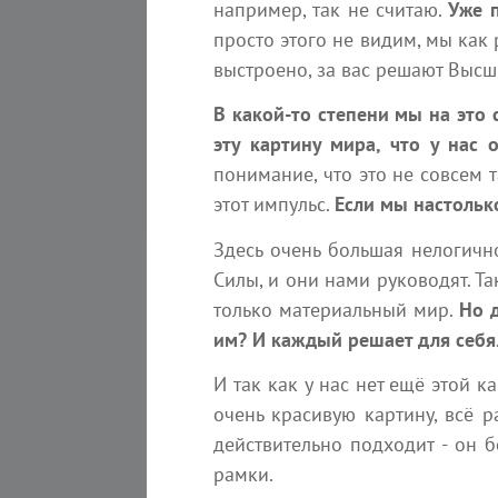
например, так не считаю.
Уже п
Увеличение присутствия
высокочастотной энергии является
просто этого не видим, мы как 
одной из причин роста насилия и
выстроено, за вас решают Высш
агрессивного поведения. Многие не
В какой-то степени мы на это
Absolutera.ru
19 июл
эту картину мира, что у нас
понимание, что это не совсем 
этот импульс.
Если мы настольк
Здесь очень большая нелогично
Силы, и они нами руководят. Та
только материальный мир.
Но 
им? И каждый решает для себя
Вы
И так как у нас нет ещё этой 
очень красивую картину, всё 
действительно подходит - он б
17 октября
рамки.