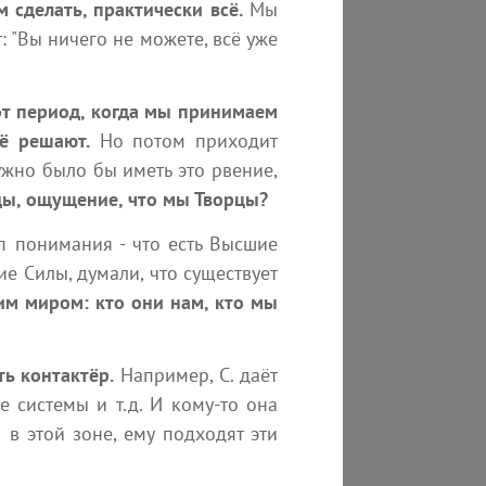
 сделать, практически всё.
Мы
аментальные системы убеждений
Состоит из тысячи звезд
ех уровнях осознания постоянно
принимали участие в со
: "Вы ничего не можете, всё уже
ются и разрушаются в процессе
Земле. Мы реализовыва
твенного развития эволюции...
Творца.
от период, когда мы принимаем
Absolutera.ru
kvreal
1 августа 2026
сё решают.
Но потом приходит
ужно было бы иметь это рвение,
ды, ощущение, что мы Творцы?
ап понимания - что есть Высшие
ие Силы, думали, что существует
м миром: кто они нам, кто мы
вас
ь контактёр.
Например, С. даёт
се системы и т.д. И кому-то она
 в этой зоне, ему подходят эти
8 октября