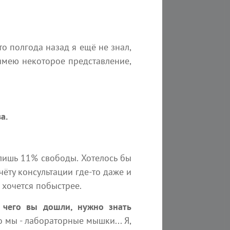
-то полгода назад я ещё не знал,
имею некоторое представление,
а.
 лишь 11% свободы. Хотелось бы
чёту консультации где-то даже и
304
8 мин
274
 хочется побыстрее.
ание Арктурианской группы от
Послание цивилизаци
о чего вы дошли, нужно знать
юля 2026 года
Ченнелинг
о мы - лабораторные мышки... Я,
линг
Мы одна из ближайших к 