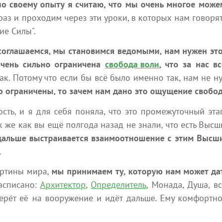
о своему опыту я считаю, что мы очень многое можем
все, нет единой первопричины чего-то,
Фунд
есть комплекс первопричин. Взмах
на вс
раз и проходим через эти уроки, в которых нам говорят
крыльев бабочки меняет движение
созда
ие Силы".
...
планет. Ведь нет на самом деле...
естес
 соглашаемся, мы становимся ведомыми, нам нужен эт
СЕлена
я 2026
24 июля 2026
 очень сильно ограничена
свобода воли
, что за нас в
так. Потому что если бы всё было именно так, нам не н
о ограничены, то зачем нам дано это ощущение свобо
сть, и я для себя поняла, что это промежуточный эт
к же как вы ещё полгода назад не знали, что есть Высш
Ближайшие мероприятия
дальше выстраивается взаимоотношение с этим Высши
.
 можете участвовать в мероприятиях, которые интересуют 
картины мира,
мы принимаем ту, которую нам может дат
расписано:
Архитектор
,
Определитель
, Монада, Душа, в
ерёт её на вооружение и идёт дальше. Ему комфортно
24 июля
1 августа