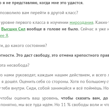
то я не представляю, когда мне это удастся.
 позволило вам перейти в другой класс?
 уровне первого класса в изучении
мироздания
. Каких
я
Высших Сил
вообще в голове не было.
Сейчас я уже 
Популярные статьи
ее Я
.
и, до какого состояния?
отности.
Это даст свободу, это отмена крепостного прав
 эта несвобода?
то нами руководят, каждым нашим действием, и всего
я дошёл. Оценить себя со стороны. Хотя по большому с
 мин
305
23 мин
у тебя внутри. Сиди, собой занимайся и всё поймёшь. Но
 от
НЕСУЩИЙ СВЕТ. Память Бога
Посл
 чтобы оценить ваш уровень,
чтобы сказать вам, д
26 и
Ченнелинг
понятно, мы все туда идём. Но 11 % свободы воли и чт
Ченне
Все причиняет все, все воздействует на