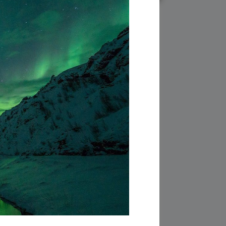
ьность
6 августа 2026
То, что скрыто внутри
Вас, превосходит всех
мудрецов Земли
Эзотерика