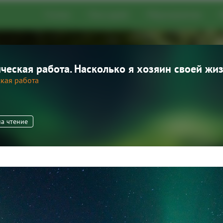
Статьи
Глоссарий
Мероприятия
ческая работа. Насколько я хозяин своей жи
о развития
кая работа
эзотерические статьи,
цию о мероприятиях,
ческих практиках
на чтение
Добавить статью