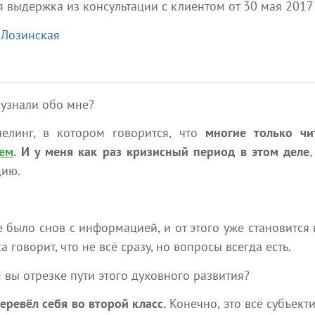
выдержка из консультации с клиентом от 30 мая 2017 
3 минуты на чтение
10 мин
StepOne
 Лозинская
узнали обо мне?
линг, в котором говорится, что
многие только чи
ием
. И у меня как раз кризисный период в этом деле
цию.
6 августа 2026
6 августа 2026
Молитва-очищение Рода
от печати бешенства
Молитва о восстановлен
было снов с информацией, и от этого уже становится
Эзотерика
Эзотерика
ка говорит, что не всё сразу, но вопросы всегда есть.
2 мин
Наяна Белосвет
Наяна Белосвет
 вы отрезке пути этого духовного развития?
еревёл себя во второй класс.
Конечно, это всё субъект
Посмотреть все