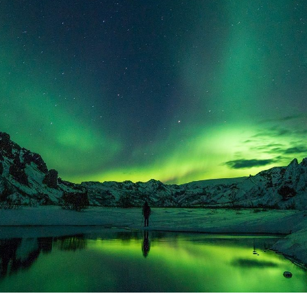
Новые статьи
иалы наших участников, в которых открывается новая реал
7 августа 2026
Человечеству от Матери-
уществ
Богини
Эзотерика