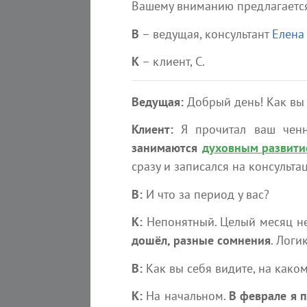
Вашему вниманию предлагается 
Новая Жизнь
В
– ведущая, консультант
Елена
К
– клиент, С.
Ведущая:
Добрый день! Как вы 
Клиент:
Я прочитал ваш ченне
занимаются
духовным развит
сразу и записался на консульта
6 августа 2026
В:
И что за период у вас?
​Ты можешь многое
К:
Непонятный. Целый месяц не 
Эзотерика
дошёл, разные сомнения
. Логи
3 мин
Nina Sumire
В:
Как вы себя видите, на каком
К:
На начальном.
В феврале я п