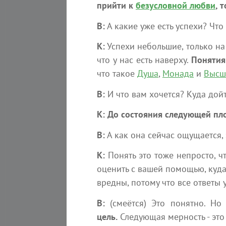
прийти к
безусловной любви
, 
В:
А какие уже есть успехи? Что
К:
Успехи небольшие, только на
что у нас есть наверху.
Поняти
что такое
Душа
,
Монада
и
Высш
В:
И что вам хочется? Куда дойт
К:
До состояния следующей пл
В:
А как она сейчас ощущается,
К:
Понять это тоже непросто, ч
оценить с вашей помощью, куда 
339
7
вредны, потому что все ответы 
Послание Арктурианской группы
В:
(смеётся) Это понятно. Но
12 июля 2026 года
цель.
Следующая мерность - это 
Ченнелинг