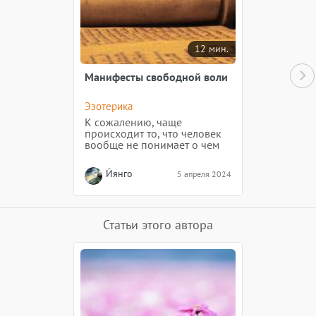
12 мин.
Манифесты свободной воли
Эзотерика
К сожалению, чаще
происходит то, что человек
вообще не понимает о чем
он говорит, повторяя слова
такого Манифеста
Йянго
5 апреля 2024
неизвестно кем и в каком
состоянии написанного
Статьи этого автора