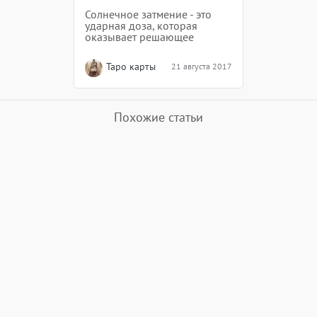
Солнечное затмение - это
ударная доза, которая
оказывает решающее
влияние на ту часть
перехода, которая
Таро карты
21 августа 2017
происходит прямо сейчас.
Похожие статьи