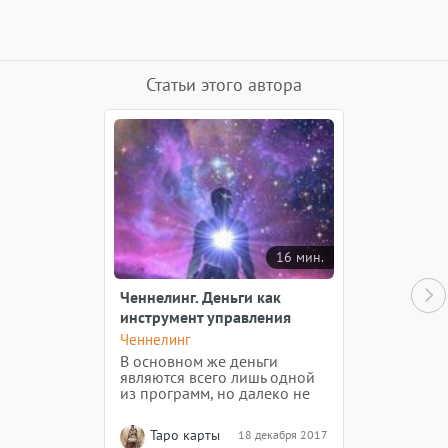
Статьи этого автора
16 мин.
Ченнелинг. Деньги как
инструмент управления
сознанием. Часть 2
Ченнелинг
В основном же деньги
являются всего лишь одной
из программ, но далеко не
самый важной, и
регулируются достаточно
Таро карты
18 декабря 2017
легко вашими обычными