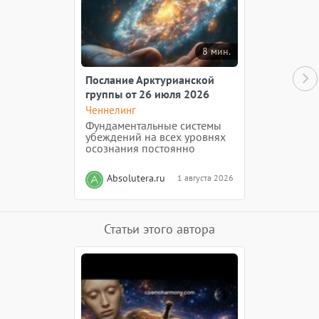
8 мин.
Послание Арктурианской
группы от 26 июля 2026
года
Ченнелинг
Фундаментальные системы
убеждений на всех уровнях
осознания постоянно
создаются и разрушаются в
процессе естественного
Absolutera.ru
1 августа 2026
развития эволюции каждого
человека. Даже те, кто достиг
высоких уровней духовного
сознания, продолжают
испытывать разрушение...
Статьи этого автора