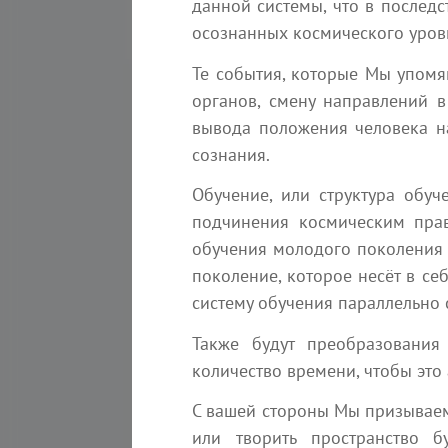
данной системы, что в последс
осознанных космического уров
Те события, которые Мы упомян
органов, смену направлений в
вывода положения человека на
сознания.
Обучение, или структура обуч
подчинения космическим пра
обучения молодого поколения 
поколение, которое несёт в се
систему обучения параллельно с
Также будут преобразования
343
7
количество времени, чтобы это
Послание Арктурианской группы
12 июля 2026 года
С вашей стороны Мы призываем 
Ченнелинг
или творить пространство б