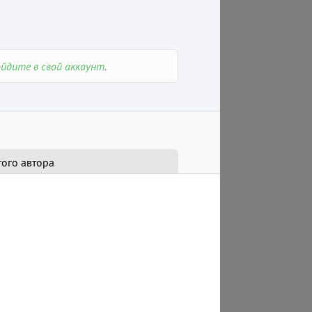
19:00
18:00
Контактер СЕлена. Прямой
Минисеминар ЗАГАДК
эфир. ответы на все ваши
СФИНКСА
ойдите в свой аккаунт
.
вопросы.
Вебинар
Вебинар
Друзья, вы сотни раз вид
Друзья, поговорим обо всем,
его на фото, стояли рядом
что вас интересует. У нас
толпе туристов, гладили 
наступила Двапара юга и...
лапе… И даже не...
того автора