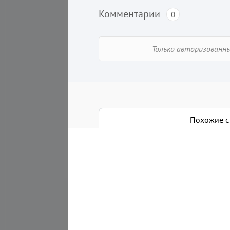
15:00
Комментарии
0
Cтроим Царство Богини-
Бога - Творца Единого -
Только авторизованн
Чистое Сознание -...
Мастер - класс
Пришло время для активных
действий, друзья. Никто,
кроме нас самих, на нашей...
Похожие статьи
Похожие с
Статьи этого автора