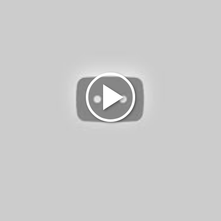
Новые статьи
иалы наших участников, в которых открывается новая реал
8 августа 2026
дение от ограничений
2. Аллергия на
дезодорант
Эзотерика