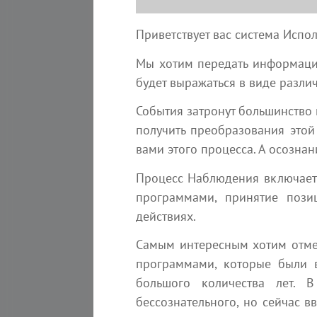
kvreal
Приветствует вас система Испо
Мы хотим передать информацию
будет выражаться в виде разли
События затронут большинство 
получить преобразования этой
вами этого процесса. А осозна
7 августа 2026
Процесс Наблюдения включает 
Главное отличие
программами, принятие пози
световых существ
действиях.
Эзотерика
Самым интересным хотим отмет
3 мин
Новая Жизнь
программами, которые были 
большого количества лет. В
бессознательного, но сейчас 