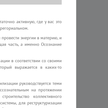
3 мин
Наяна Белосвет
точно активную, где у вас это
грегориальном.
 провести энергии в материю, и
ая часть, а именно Осознание
ции в соответствии со своими
с, превосходит всех
торый выражается в каких-то
илизации руководствуется теми
3 минуты на чтение
ссознательным на протяжении
строительство коллективного
системы, для реструктуризации