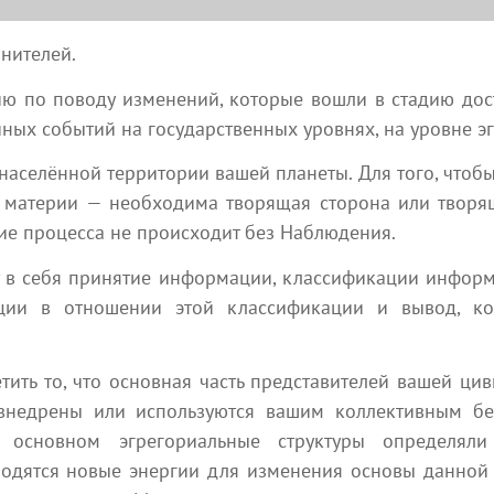
6 минут на чтение
2 мин
Наяна Белосвет
лнителей.
 по поводу изменений, которые вошли в стадию доста
чных событий на государственных уровнях, на уровне э
населённой территории вашей планеты. Для того, чтобы
 материи — необходима творящая сторона или творящ
ние процесса не происходит без Наблюдения.
7 августа 2026
6 августа 2026
в себя принятие информации, классификации информа
Человечеству от Матери-
То, что скрыто внутри Ва
ции в отношении этой классификации и вывод, ко
Богини
мудрецов Земли
Эзотерика
Эзотерика
ить то, что основная часть представителей вашей цив
10 мин
StepOne
StepOne
внедрены или используются вашим коллективным бе
 основном эгрегориальные структуры определяли 
вводятся новые энергии для изменения основы данной 
Посмотреть все