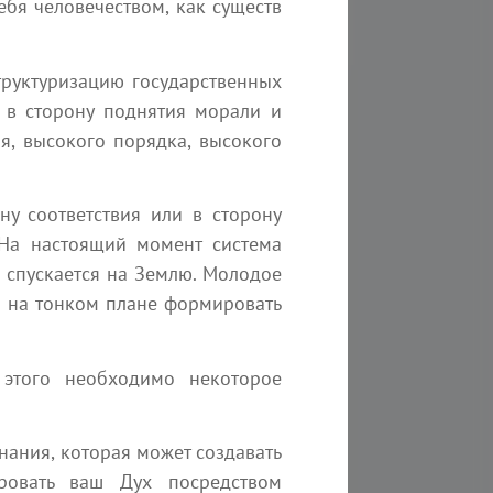
ебя человечеством, как существ
структуризацию государственных
, в сторону поднятия морали и
я, высокого порядка, высокого
ну соответствия или в сторону
На настоящий момент система
 спускается на Землю. Молодое
 и на тонком плане формировать
 этого необходимо некоторое
308
23 мин
274
ЩИЙ СВЕТ. Память Бога
Послание цивилизаци
нания, которая может создавать
линг
Ченнелинг
ировать ваш Дух посредством
ричиняет все, все воздействует на
Мы одна из ближайших к 