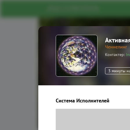
Активная
Портал духовног
Ченнелинг
Контактер
In
На нашем портале вы найдете 
единомышленников, информа
знания о духовных и энергети
3 минуты н
Зарегистрироваться
Система Исполнителей