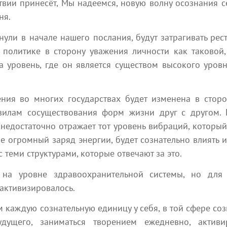
твии принесёт, Мы надеемся, новую волну осознания с
ня.
ули в начале нашего послания, будут затрагивать ре
 политике в сторону уважения личности как таковой
 уровень, где он является существом высокого уровн
Популярные статьи
ения во многих государствах будет изменена в сторо
вилам сосуществования форм жизни друг с другом. 
недостаточно отражает тот уровень вибраций, который
бе огромный заряд энергии, будет сознательно влиять
 теми структурами, которые отвечают за это.
 на уровне здравоохранительной системы, но для
 мин
309
8 мин
 активизировалось.
 от
Послание Арктурианской группы от
НЕСУ
26 июля 2026 года
каждую сознательную единицу у себя, в той сфере соз
Ченне
Ченнелинг
удущего, заниматься творением ежедневно, актив
Все п