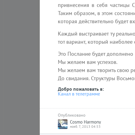
Увеличение присутствия
привнесения в себя частицы С
высокочастотной энергии является
Таким образом, в этом состоян
одной из причин роста насилия и
которая действительно будет в
агрессивного поведения. Многие не
Каждый выстраивает ту реально
Absolutera.ru
19 июл
тот вариант, который наиболее
Это Послание будет дополнено
Мы желаем вам успехов.
Мы желаем вам творить свою ре
До свидания. Структуры Восьмо
Добро пожаловать в:
Канал в телеграмме
Вы
Опубликовано
Cosmo Harmony
17 октября
нояб. 7, 2013 04:53