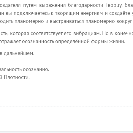
Фундаментальные системы убеждений
все, 
оздателя путем выражения благодарности Творцу, бл
на всех уровнях осознания постоянно
есть 
ии вы подключаетесь к творящим энергиям и создаёте у 
создаются и разрушаются в процессе
крыль
ходить планомерно и выстраиваться планомерно вокруг 
...
естественного развития эволюции...
плане
сть, которая соответствует его вибрациям. Но в конеч
Absolutera.ru
я 2026
1 августа 2026
 отражает осознанность определённой формы жизни.
 в дальнейшем.
альность осознанно.
й Плотности.
Ближайшие мероприятия
 можете участвовать в мероприятиях, которые интересуют 
24 июля
1 августа