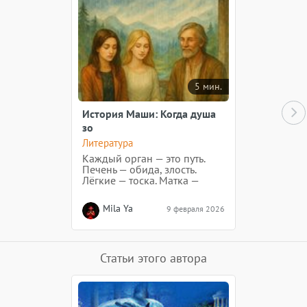
5 мин.
История Маши: Когда душа
зо
Литература
Каждый орган — это путь.
Печень — обида, злость.
Лёгкие — тоска. Матка —
творение. Спроси себя: где
ты перестала быть живой?
Mila Ya
9 февраля 2026
Где не сказала "нет", хотя
сердце кричало? Где
выбрала "надо" вместо
"хочу"? Вот там и поселилась
боль.
Статьи этого автора