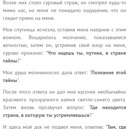
Возле них стоял суровый страж, он смотрел куда-то
мимо нас, но меня не покидало ощущение, что он
глядит прямо на меня.
Моя спутница исчезла, оставив меня наедине с этим
воином. Воцарилось молчание, показавшееся
вечностью, затем он, устремив свой взор на меня,
сурово произнес: "
Что ищешь ты, путник, в стране
тайны
?"
Моя душа молниеносно дала ответ: "
Познание этой
тайны
".
После этого ответа он дал мне кусочек необычайно
красивого прозрачного камня светло-синего цвета.
Затем вновь прозвучал вопрос: "
Где находится
страна, в которую ты устремляешься
?"
И здесь мой дух не подвел меня, ответив: "
Там, где