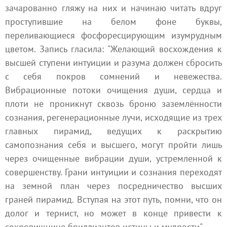
зачарованно гляжу на них и начинаю читать вдруг
проступившие на белом фоне буквы,
переливающиеся фосфоресцирующим изумрудным
цветом. Запись гласила: "Желающий восхождения к
высшей ступени интуиции и разума должен сбросить
с себя покров сомнений и невежества.
Вибрационные потоки очищения души, сердца и
плоти не проникнут сквозь броню заземлённости
сознания, регенерационные лучи, исходящие из трех
главных пирамид, ведущих к раскрытию
самопознания себя и высшего, могут пройти лишь
через очищенные вибрации души, устремленной к
совершенству. Грани интуиции и сознания переходят
на земной план через посредничество высших
граней пирамид. Вступая на этот путь, помни, что он
долог и тернист, но может в конце привести к
сокровищнице бриллиантов истины и мудрости".