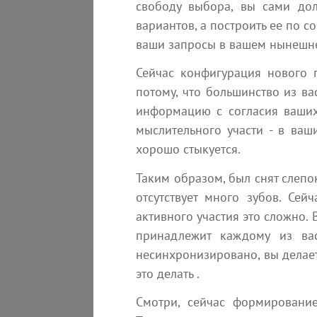
15:00
свободу выбора, вы сами дол
вариантов, а построить ее по 
ваши запросы в вашем нынешнем
Cтроим Царство Богини-
Бога - Творца Единого -
Сейчас конфигурация нового п
Чистое Сознание -...
потому, что большинство из ва
Мастер - класс
информацию с согласия ваших
Пришло время для активных
действий, друзья. Никто,
мыслительного участи - в ваш
кроме нас самих, на нашей...
хорошо стыкуется.
Таким образом, был снят слепок
отсутствует много зубов. Се
активного участия это сложно.
принадлежит каждому из вас
несинхронизировано, вы делает
это делать .
Смотри, сейчас формировани