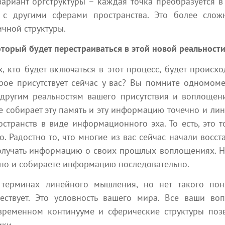
вариант оргструктуры – каждая точка преобразуется в
с другими сферами пространства. Это более сложн
6 минут на чтение
2 мин
Наяна Белосвет
чной структуры.
который будет перестраиваться в этой новой реальнос
х, кто будет включаться в этот процесс, будет происх
орое присутствует сейчас у вас? Вы помните одномоме
другим реальностям вашего присутствия и воплощени
е собирает эту память и эту информацию точечно и лин
остранств в виде информационного эха. То есть, это т
7 августа 2026
6 августа 2026
о. Радостно то, что многие из вас сейчас начали восст
Человечеству от Матери-
То, что скрыто внутри Ва
Богини
мудрецов Земли
олучать информацию о своих прошлых воплощениях. Но 
но и собираете информацию последовательно.
Эзотерика
Эзотерика
10 мин
StepOne
StepOne
 терминах линейного мышления, но нет такого пон
ествует. Это условность вашего мира. Все ваши во
временном континууме и сферические структуры позв
Посмотреть все
ики.