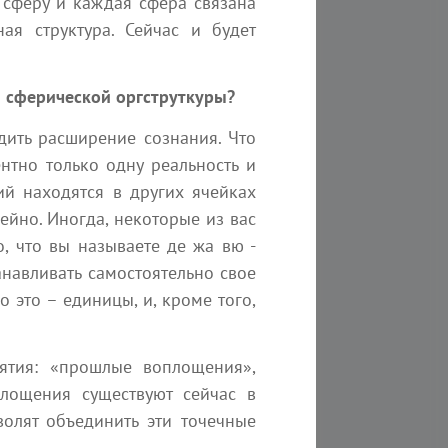
 сферу и каждая сфера связана
ая структура. Сейчас и будет
3 мин
Наяна Белосвет
ти сферической оргструткуры?
одить расширение сознания. Что
нтно только одну реальность и
й находятся в других ячейках
ейно. Иногда, некоторые из вас
о, что вы называете де жа вю -
анавливать самостоятельно свое
с, превосходит всех
это – единицы, и, кроме того,
3 минуты на чтение
ятия: «прошлые воплощения»,
площения существуют сейчас в
олят объединить эти точечные