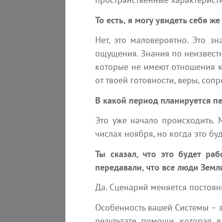
То есть, я могу увидеть себя ж
Нет, это маловероятно. Это з
ощущения. Знания по неизвестн
которые не имеют отношения к т
от твоей готовности, веры, соп
В какой период планируется п
Это уже начало происходить. 
числах ноября, но когда это буд
Ты сказал, что это будет раб
передавали, что все люди Земл
343
7
Да. Сценарий меняется постоян
Послание Арктурианской группы
12 июля 2026 года
Особенность вашей Системы – э
Ченнелинг
результате помощи, которая в