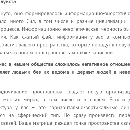
луйста.
нуто, оно формировалось информационно-энергетичес
Новые статьи
вало много Сил, в том числе и разные цивилизации 
 процессе. Информационно-энергетическая мерность б
иалы наших участников, в которых открывается новая реал
ния. Как сжатый файл информации у вас в компьют
еристик вашего пространства, которые попадут в нову
иваться в новом пространстве там также записаны.
нас в нашем обществе сложилось негативное отношен
вляет людьми без их ведома и держит людей в нев
дочивание пространства создает некую организац
о многих мирах, в том числе и в вашем. Есть и д
8 августа 2026
уктура у вас – это горизонтально-вертикальные ли
дение от ограничений
2. Аллергия на
ься на сферический тип. Но сразу произвести пер
дезодорант
связей. Ваша матрица: каждая точка пространства св
Эзотерика