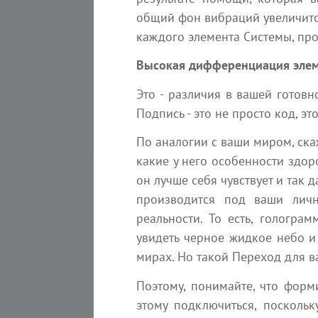
Увеличение присутствия
общий фон вибраций увеличитс
высокочастотной энергии является
каждого элемента Системы, пр
одной из причин роста насилия и
агрессивного поведения. Многие не
Высокая дифференциация элеме
Absolutera.ru
19 июл
Это - различия в вашей готов
Подпись - это не просто код, э
По аналогии с ваши миром, ска
какие у него особенности здор
он лучше себя чувствует и так 
производится под ваши личн
реальности. То есть, гологра
Вы
увидеть черное жидкое небо и
мирах. Но такой Переход для в
Поэтому, понимайте, что форм
17 октября
этому подключиться, поскольк