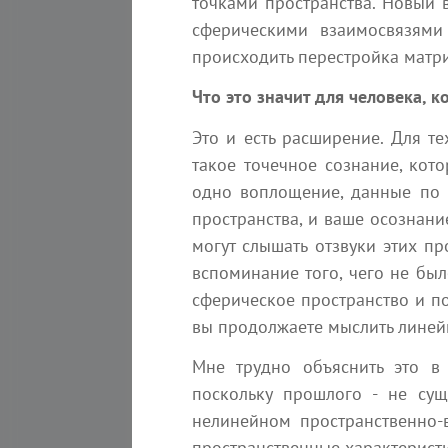
точками пространства. Новый 
сферическими взаимосвязями 
kvreal
происходить перестройка матри
Что это значит для человека, 
Это и есть расширение. Для те
такое точечное сознание, кот
одно воплощение, данные по 
пространства, и ваше осознани
могут слышать отзвуки этих пр
7 августа 2026
вспоминание того, чего не был
Главное отличие
световых существ
сферическое пространство и п
вы продолжаете мыслить линей
Эзотерика
3 мин
Новая Жизнь
Мне трудно объяснить это в
поскольку прошлого - не сущ
нелинейном пространственно-
пространственные характерист