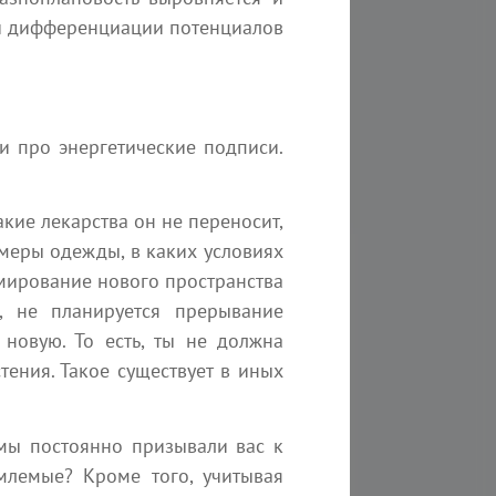
нет единой первопричины чего-то,
Состоит из тысячи звезд
ой дифференциации потенциалов
комплекс первопричин. Взмах
принимали участие в со
ев бабочки меняет движение
Земле. Мы реализовыва
т. Ведь нет на самом деле...
Творца.
СЕлена
kvreal
24 июля 2026
и про энергетические подписи.
кие лекарства он не переносит,
змеры одежды, в каких условиях
ормирование нового пространства
, не планируется прерывание
 новую. То есть, ты не должна
вас
ения. Такое существует в иных
 мы постоянно призывали вас к
9 августа
16 августа
емлемые? Кроме того, учитывая