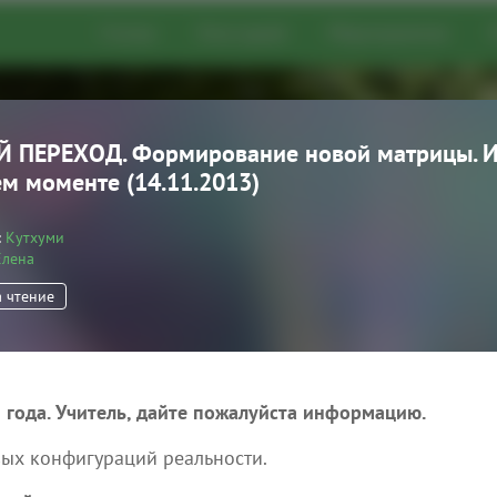
Статьи
Глоссарий
Мероприятия
 ПЕРЕХОД. Формирование новой матрицы. 
о развития
м моменте (14.11.2013)
эзотерические статьи,
Кутхуми
цию о мероприятиях,
Елена
ческих практиках
а чтение
Добавить статью
 года. Учитель, дайте пожалуйста информацию.
вых конфигураций реальности.