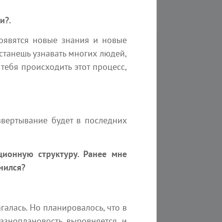
и?.
Появятся новые знания и новые
станешь узнавать многих людей,
 тебя происходить этот процесс,
звертывание будет в последних
ционную структуру. Ранее мне
нился?
308
23 мин
274
ЩИЙ СВЕТ. Память Бога
Послание цивилизаци
линг
Ченнелинг
алась. Но планировалось, что в
ричиняет все, все воздействует на
Мы одна из ближайших к 
азноплановость выровняется и