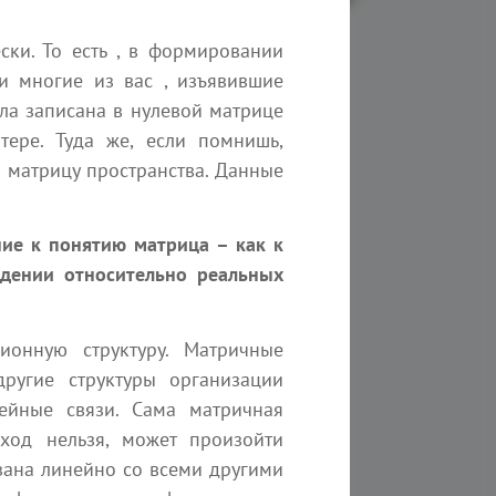
ки. То есть , в формировании
и многие из вас , изъявившие
ыла записана в нулевой матрице
ьность
ере. Туда же, если помнишь,
ю матрицу пространства. Данные
ие к понятию матрица – как к
едении относительно реальных
ионную структуру. Матричные
ругие структуры организации
нейные связи. Сама матричная
8 августа 2026
еход нельзя, может произойти
2. Составители речей
язана линейно со всеми другими
Эзотерика