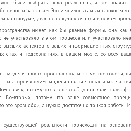
10:00
17:00
жны были выбрать свою реальность, а это значит 
собственным запросам. Это и явилось самым сложным для
 континууме, у вас не получилось это и в новом прое
Курс Подготовки Новых
СТАТЬ КОНТАКТЕРОМ
Мастеров
Вебинар
ространства имеет, как бы рваные формы, она как б
Занятие
гарантия открытия канала 99
с не участвовало в этом процессе или участвовало не
Люди остро нуждаются в
%. НАБОР В АВГУСТОВСКУЮ
 высших аспектов с ваших информационных структур
помощи — в настоящей
ГРУППУ ОБУЧЕНИЕ ОН-ЛАЙН
помощи, которая видит
В УДОБНОМ ДЛЯ ВАС
их снах и подсознаниях, в вашем мозге, со всех ваш
изнутри всё, что их держит...
ФОРМАТЕ
 с модели нового пространства и он, честно говоря, н
йчас мы производим моделирование остальных частей
Посмотреть все
 Во-первых, потому что в зоне свободной воли право ф
. Во-вторых, потому что ваше совместное проеци
е это вразнобой, а нужна достаточно тонкая работы. И 
Абсолютера в социальных сетях
е существующей реальности происходит на основа