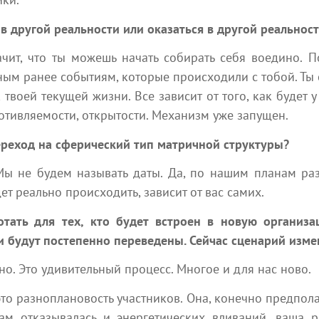
е в другой реальности или оказаться в другой реальност
начит, что ты можешь начать собирать себя воедино. 
ым ранее событиям, которые происходили с тобой. Ты 
Популярные статьи
воей текущей жизни. Все зависит от того, как будет у
ротивляемости, открытости. Механизм уже запущен.
ереход на сферический тип матричной структуры?
Мы не будем называть даты. Да, по нашим планам ра
ет реально происходить, зависит от вас самих.
отать для тех, кто будет встроен в новую организа
и будут постепенно переведены. Сейчас сценарий изме
 мин
310
8 мин
но. Это удивительный процесс. Многое и для нас ново.
 от
Послание Арктурианской группы от
НЕСУ
26 июля 2026 года
Ченне
то разноплановость участников. Она, конечно предполаг
Ченнелинг
Все п
ам отказывалась и энергетических вливаний, ваша р