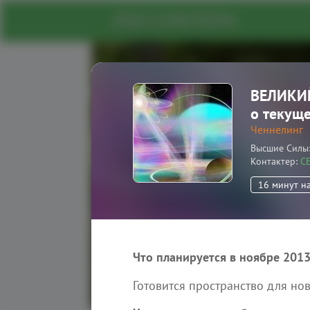
ВЕЛИКИЙ
Портал духовног
о текуще
Ченнелинг
На нашем портале вы найдете 
Высшие Силы
единомышленников, информа
Контактер
С
знания о духовных и энергети
16 минут н
Зарегистрироваться
Что планируется в ноябре 2013
Готовится пространство для но