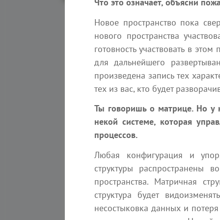
Что это означает, объясни пожа
Новое пространство пока свер
нового пространства участво
готовность участвовать в этом
Матер
для дальнейшего развертыва
произведена запись тех характ
тех из вас, кто будет разворач
Ты говоришь о матрице. Но у 
некой системе, которая упра
процессов.
Любая конфигурация и упоря
структуры распространены в
8 августа 2026
пространства. Матричная стр
Иерархия Времени. Освобож
структура будет видоизменят
линейного потока
несостыковка данных и потеря 
Ченнелинг