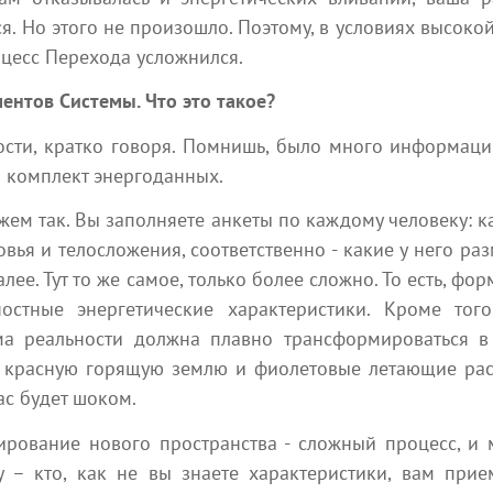
Фундаментальные системы убеждений
все, 
я. Но этого не произошло. Поэтому, в условиях высок
на всех уровнях осознания постоянно
есть 
оцесс Перехода усложнился.
создаются и разрушаются в процессе
крыль
...
естественного развития эволюции...
плане
нтов Системы. Что это такое?
Absolutera.ru
я 2026
1 августа 2026
ности, кратко говоря. Помнишь, было много информаци
то комплект энергоданных.
жем так. Вы заполняете анкеты по каждому человеку: ка
овья и телосложения, соответственно - какие у него ра
далее. Тут то же самое, только более сложно. То есть, ф
Ближайшие мероприятия
остные энергетические характеристики. Кроме того
мма реальности должна плавно трансформироваться в
 можете участвовать в мероприятиях, которые интересуют 
 красную горящую землю и фиолетовые летающие раст
ас будет шоком.
ирование нового пространства - сложный процесс, и
24 июля
1 августа
у – кто, как не вы знаете характеристики, вам при