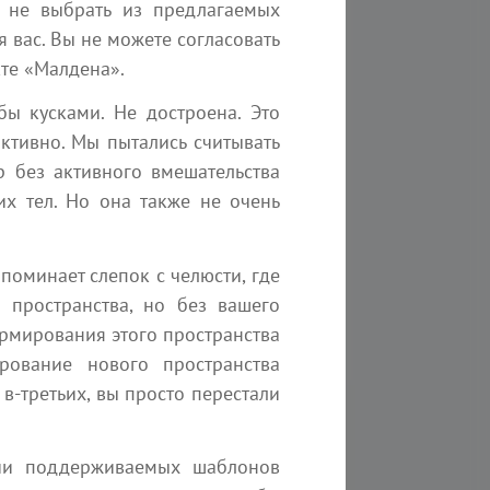
19:00
18:00
- не выбрать из предлагаемых
 вас. Вы не можете согласовать
кте «Малдена».
Контактер СЕлена. Прямой
Минисеминар ЗАГАДК
эфир. ответы на все ваши
СФИНКСА
ы кусками. Не достроена. Это
вопросы.
Вебинар
активно. Мы пытались считывать
Вебинар
Друзья, вы сотни раз вид
 без активного вмешательства
Друзья, поговорим обо всем,
его на фото, стояли рядом
что вас интересует. У нас
толпе туристов, гладили 
их тел. Но она также не очень
наступила Двапара юга и...
лапе… И даже не...
апоминает слепок с челюсти, где
 пространства, но без вашего
ормирования этого пространства
рование нового пространства
в-третьих, вы просто перестали
нии поддерживаемых шаблонов