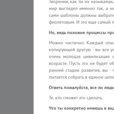
Творения, как ты их называешь.
мир выглядел именно так, а н
сами шаблоны должны выбрать т
фиолетовым. И это еще самый п
Но, ведь похожие процессы про
Можно частично. Каждый опыт
копирующей другую - вы все ун
очень молодая цивилизация и
возрасте. Пусть это не будет 
ранней стадии развития, вы - 
пытается собрать в единое цел
Следите за нашими новостями
Ответь пожалуйста, все ли люд
в социальных сетях:
Те, кто сможет это сделать.
Что ты конкретно имеешь в ви