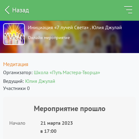
Назад
Инициация «7 лучей Света» . Юлия Джулай
Онлайн мероприятие
Медитация
Организатор
Школа «Путь Мастера-Творца»
Ведущий
Юлия Джулай
Участники 0
Мероприятие прошло
Начало
21 марта 2023
в
17:00