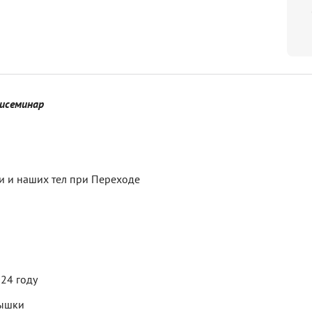
нисеминар
ии и наших тел при Переходе
024 году
пышки