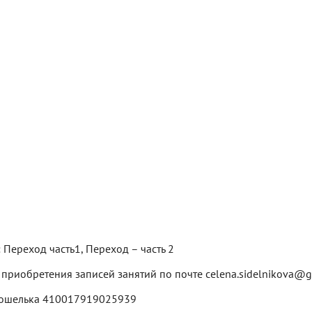
Переход часть1, Переход – часть 2
 приобретения записей занятий по почте celena.sidelnikova@
 кошелька 410017919025939