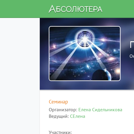
П
О
Семинар
Организатор
Елена Сидельникова
Ведущий
СЕлена
Участники