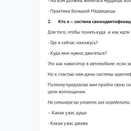
- На ком должны жениться мудрецы Бо
- Практики Большой Медведицы
2. Кто я – система самоидентификац
Для того, чтобы понять куда и как идти
- Где я сейчас нахожусь?
- Куда мне нужно двигаться?
Это как навигатор в автомобиле: если з
Но к счастью нам даны системы идентиф
Поэтому предлагаю вам пройти свою с
цели воплощения.
На семинаре вы узнаете, как определить
:
– Какая у вас душа
- Какая у вас джива