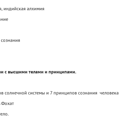
я, индийская алхимия
ание
 сознания
зи с высшими телами и принципами.
нов солнечной системы и 7 принципов сознания человека
ь Фохат
ело.