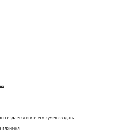
ез
н создается и кто его сумел создать.
я алхимия