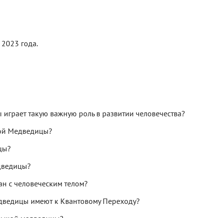
2023 года.
 играет такую важную роль в развитии человечества?
шой Медведицы?
цы?
дведицы?
н с человеческим телом?
дведицы имеют к Квантовому Переходу?