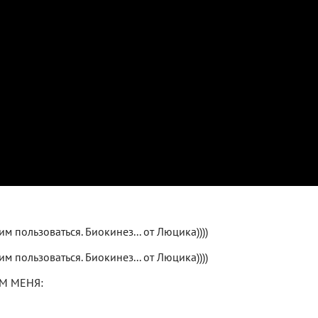
м пользоваться. Биокинез... от Люцика))))
м пользоваться. Биокинез... от Люцика))))
ОМ МЕНЯ: