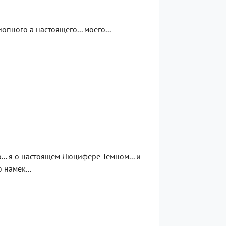
опного а настоящего... моего...
о... я о настоящем Люцифере Темном... и
 намек...