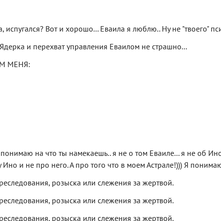
 испугался? Вот и хорошо... Еваила я люблю.. Ну не "твоего" пси
. Ядерка и перехват управления Еваилом не страшно...
ОМ МЕНЯ:
понимаю на что ты намекаешь.. я не о том Еваиле... я не об Ин
Ино и не про него. А про того что в моем Астрале!))) Я понимаю
преследования, розыска или слежения за жертвой.
преследования, розыска или слежения за жертвой.
преследования, розыска или слежения за жертвой.