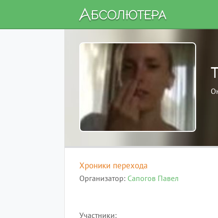
Т
О
Хроники перехода
Организатор
Сапогов Павел
Участники