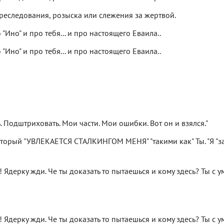
преследования, розыска или слежения за жертвой.
 "Ино" и про тебя... и про настоящего Еваила..
 "Ино" и про тебя... и про настоящего Еваила..
 Подштриховать. Мои части. Мои ошибки. Вот он и взялся."
, который "УВЛЕКАЕТСЯ СТАЛКИНГОМ МЕНЯ" "такими как" Ты. "Я "
! Ядерку жди. Че ты доказать то пытаешься и кому здесь? Ты с 
! Ядерку жди. Че ты доказать то пытаешься и кому здесь? Ты с 