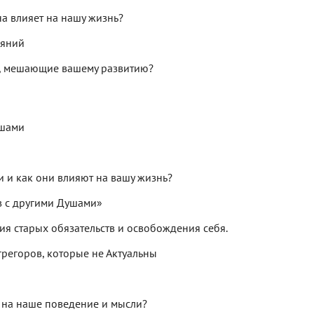
а влияет на нашу жизнь?
ояний
я, мешающие вашему развитию?
ушами
 и как они влияют на вашу жизнь?
в с другими Душами»
я старых обязательств и освобождения себя.
грегоров, которые не Актуальны
т на наше поведение и мысли?