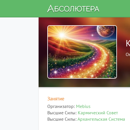
О
Занятие
Организатор
Mebius
Высшие Силы
Кармический Совет
Высшие Силы
Архангельская Система