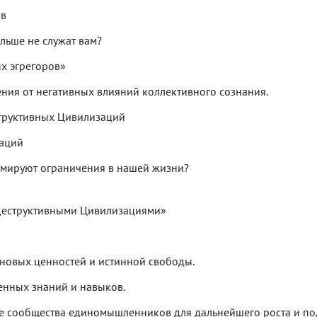
ов
льше не служат вам?
ых эгрегоров»
ия от негативных влияний коллективного сознания.
структивных Цивилизаций
заций
мируют ограничения в нашей жизни?
Деструктивными Цивилизациями»
 новых ценностей и истинной свободы.
енных знаний и навыков.
ие сообщества единомышленников для дальнейшего роста и п