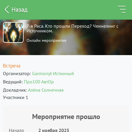
Назад
7-я Раса. Кто прошли Переход? Ченнелинг с
Источником.
Онлайн мероприятие
Встреча
Организатор
Garmonyt-Истинный
Ведущий
Про100 АвтОр
Докладчик
Алёна Солнечная
Участники 1
Мероприятие прошло
Начало
2 ноября 2025