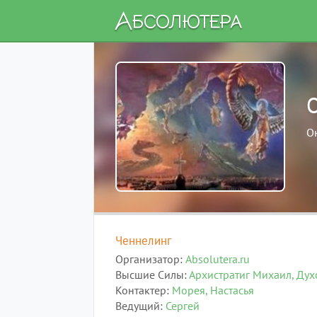
О
Ченнелинг
Организатор
Absolutera.ru
Высшие Силы
Архистратиг Михаил
Дух
Контактер
Морея
Настасья
Ведущий
Сергей