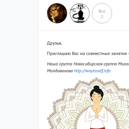
Все
2
Друзья,
Приглашаю Вас на совместные занятия 
Наша группа Новосибирская группа Мих
Молдованова
http://waytoself.info