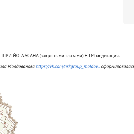
- ШРИ ЙОГА АСАНА (закрытыми глазами) + ТМ медитация.
аила Молдованова
https://vk.com/nskgroup_moldov...
сформировалась