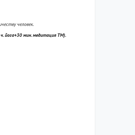
ичеству человек.
 ч. йога+30 мин. медитация ТМ).