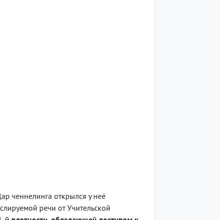
Дар ченнелинга открылся у неё
нслируемой речи от Учительской
-й плотности, обладающей доступом к