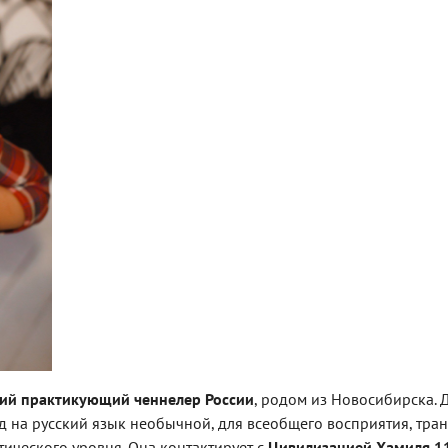
щий практикующий ченнелер России
, родом из Новосибирска. 
д на русский язык необычной, для всеобщего восприятия, тра
ического уровня. Она контактирует с
Цивилизацией Хамиля 11