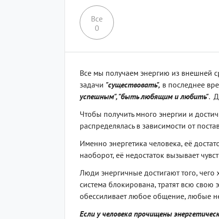
Все
0
Все мы получаем энергию из внешней ср
задачи
"существовать",
в последнее вре
успешным", "быть любящим и любить"
.
Д
Чтобы получить много энергии и достич
распределялась в зависимости от поста
Именно энергетика человека, её достаточ
наоборот, её недостаток вызывает чувст
Люди энергичные достигают того, чего х
система блокирована, тратят всю свою
обессиливает любое общение, любые н
Если у человека прочищены энергетическ