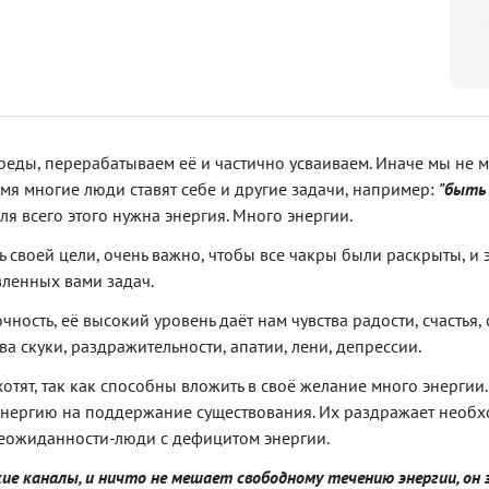
еды, перерабатываем её и частично усваиваем. Иначе мы не м
мя многие люди ставят себе и другие задачи, например:
"быть 
ля всего этого нужна энергия. Много энергии.
ь своей цели, очень важно, чтобы все чакры были раскрыты, и 
вленных вами задач.
ность, её высокий уровень даёт нам чувства радости, счастья, 
ва скуки, раздражительности, апатии, лени, депрессии.
отят, так как способны вложить в своё желание много энергии
 энергию на поддержание существования. Их раздражает необх
еожиданности-люди с дефицитом энергии.
ие каналы, и ничто не мешает свободному течению энергии, он 