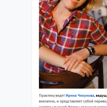
Практику ведет
Ирина Чикунова
, веду
внезапно, и представляет собой перево
системы высшей формы сознания галакт