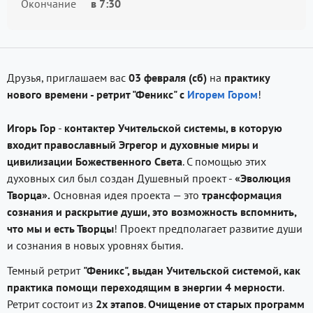
Окончание
в
7:30
Друзья, приглашаем вас
03 февраля (сб)
на
практику
нового времени - ретрит "Феникс" с
Игорем Гором
!
Игорь Гор
-
контактер Учительской системы, в которую
входит православный Эгрегор и духовные миры и
цивилизации Божественного Света
. С помощью этих
духовных сил был создан Душевный проект -
«Эволюция
Творца».
Основная идея проекта — это
трансформация
сознания и раскрытие души, это возможность вспомнить,
что мы и есть Творцы
! Проект предполагает развитие души
и сознания в новых уровнях бытия.
Темный ретрит
"Феникс", выдан Учительской системой, как
практика помощи переходящим в энергии 4 мерности
.
Ретрит состоит из
2х этапов
.
Очищение от старых программ