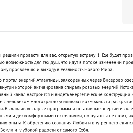
 решили провести для вас, открытую встречу !!! Где будет пр
ю возможность для тех душ, что идут в потоке изменений про
ному проявлению и выходу в Реальность Нового Мира.
 портал энергий Атлантиды, заякоренных через Бисерово озер
 внутри которой активирована спираль розовых энергий Истока 
вный канал настроится и видеть энергетические конструкции 
е с человеком многократно усиливают возможности раскрытия. 
ии. Выдавливая старые программы и негативные энергии из кле
ми и дискомфортными состояниями, но пугаться не стоит,так 
ию опыта. К обретению сознания Любви и внутреннего единс
емли и глубокой радости от самого Себя.