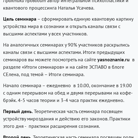
Практики проводит
автор интегральной психопластики и
квантового процессинга Наталья Усачева.
Цель семинара
– сформировать единую квантовую картину
устройства мира в сознании и открыть каналы связи с
высшими аспектами у всех участников.
На аналогичных семинарах у 90% участников раскрылись
каналы связи с высшими аспектами. Итоги предыдущих
семинаров вы можете посмотреть на сайте
yasnoznanie
.
ru
в
разделе «Итоги семинаров» и на сайте ЭСПАВО в блоге
СЕлена, под темой – Итоги семинара.
Начало семинара – ежедневно в 10.00, окончание в 19.00
с одним перерывом на обед и двумя перерывами на кофе-
брэйк. 4-5 часов теории и 3-4 часа практик ежедневно.
Первый день.
Теоретическая часть семинара посвящен
устройству мироздания и действию его законов. Практики
этого дня - практики расширения сознания.
Второй день.
Теоретическая часть семинара посвящен роли