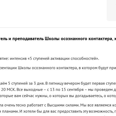
ель и преподаватель Школы осознанного контактера, к
тие: интенсив «5 ступеней активации способностей».
зентации Школы осознанного контактера, в котором будут при
аём 5 ступеней за 3 дня. В пятницу вечером будет первая ступе
в 20 МСК. Все выходные – с 13 по 15 сентября – мы проведем д
которые вам сейчас нужны, о которых вы догадываетесь, о кото
ла очень тесно работает с Высшими силами. Мы все являемся к
 планами. И хотели бы для вас предоставить эту возможность, п