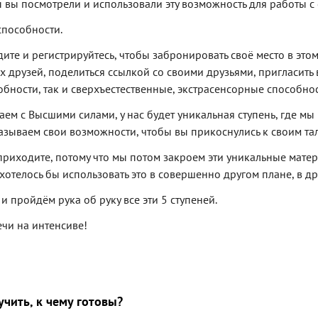
 вы посмотрели и использовали эту возможность для работы с 
 способности.
ите и регистрируйтесь, чтобы забронировать своё место в это
 друзей, поделиться ссылкой со своими друзьями, пригласить вс
обности, так и сверхъестественные, экстрасенсорные способнос
таем с Высшими силами, у нас будет уникальная ступень, где 
азываем свои возможности, чтобы вы прикоснулись к своим тал
 приходите, потому что мы потом закроем эти уникальные мате
хотелось бы использовать это в совершенно другом плане, в др
 пройдём рука об руку все эти 5 ступеней.
ечи на интенсиве!
учить, к чему готовы?