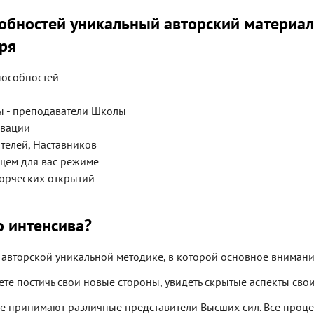
собностей уникальный авторский материа
бря
пособностей
ы - преподаватели Школы
ивации
ителей, Наставников
щем для вас режиме
орческих открытий
о интенсива?
о авторской уникальной методике, в которой основное внимани
жете постичь свои новые стороны, увидеть скрытые аспекты сво
ие принимают различные представители Высших сил. Все проце