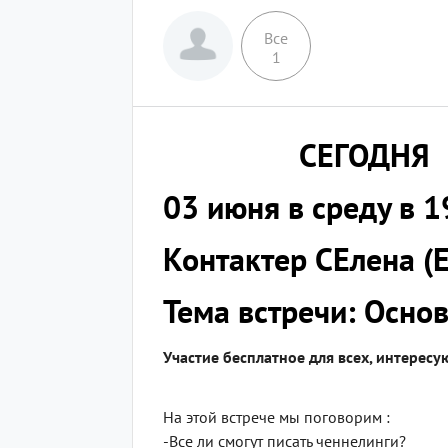
Все
1
СЕГОДНЯ
03 июня в среду в 
Контактер СЕлена (
Тема встречи: Осно
Участие бесплатное для всех, интерес
На этой встрече мы поговорим :
-Все ли смогут писать ченнелинги?