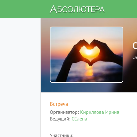
О
Встреча
Организатор
Кириллова Ирина
Ведущий
СЕлена
Участники