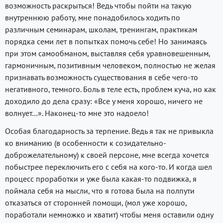
возможность раскрыться! Ведь чтобы пойти на такую
внутреннюю работу, мне понадобилось ходить по
различным семинарам, школам, тренингам, практикам
порядка семи лет в попытках помочь себе! Но занимаясь
при этом самообманом, выставляя себя уравновешенным,
гармоничным, позитивным человеком, полностью не желая
признавать возможность существования в себе чего-то
негативного, темного. Боль в теле есть, проблем куча, но как
доходило до дела сразу: «Все у меня хорошо, ничего не
волнует…». Наконец-то мне это надоело!
Особая благодарность за терпение. Ведь я так не привыкла
ко вниманию (в особенности к созидательно-
доброжелательному) к своей персоне, мне всегда хочется
побыстрее переключить его с себя на кого-то. И когда шел
процесс проработки и уже была какая-то подвижка, я
поймала себя на мысли, что я готова была на полпути
отказаться от сторонней помощи, (мол уже хорошо,
поработали немножко и хватит) чтобы меня оставили одну