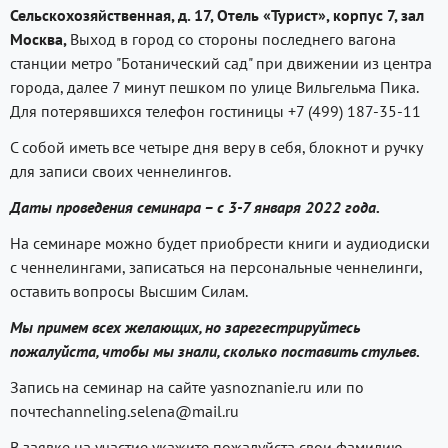
Сельскохозяйственная, д. 17, Отель «Турист», корпус 7, зал
Москва,
Выход в город со стороны последнего вагона
станции метро "Ботанический сад" при движении из центра
города, далее 7 минут пешком по улице Вильгельма Пика.
Для потерявшихся телефон гостиницы +7 (499) 187-35-11
С собой иметь все четыре дня веру в себя, блокнот и ручку
для записи своих ченнелингов.
Даты проведения семинара – с 3-7 января 2022 года.
На семинаре можно будет приобрести книги и аудиодиски
с ченнелингами, записаться на персональные ченнелинги,
оставить вопросы Высшим Силам.
Мы примем всех желающих, но зарегестрируйтесь
пожалуйста, чтобы мы знали, сколько поставить стульев.
Запись на семинар на сайте yasnoznanie.ru или по
почтеchanneling.selena@mail.ru
В заявке на участие укажите пожалуйста свои фамилию,