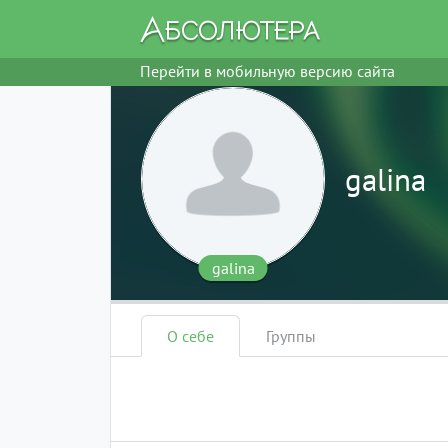
Перейти в мобильную версию сайта
galina
galina
О себе
Группы