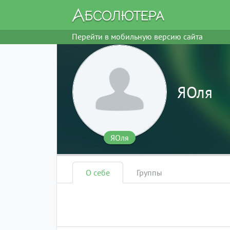
Перейти в мобильную версию сайта
ЯОля
ЯОля
О себе
Группы