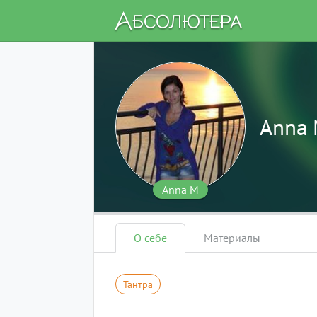
Anna
Anna M
О себе
Материалы
Тантра