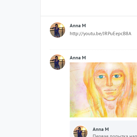
Anna M
http://youtu.be/JRPuEepcB8A
Anna M
Anna M
Первая попытка нар