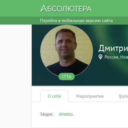
Перейти в мобильную версию сайта
Дмитр
Россия, Но
ITTA
О себе
Мероприятия
Гру
Skype
dmetro.