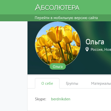
Перейти в мобильную версию сайта
Ольга
Россия, Но
Ольга
О себе
Группы
Материалы
Skype
berdnikden