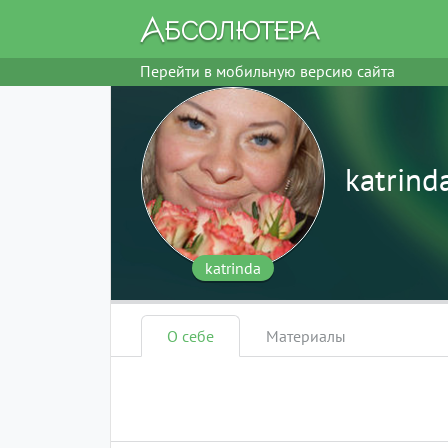
Перейти в мобильную версию сайта
katrind
katrinda
О себе
Материалы