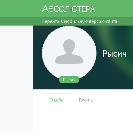
Перейти в мобильную версию сайта
Рысич
Рысич
О себе
Группы