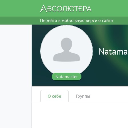
Перейти в мобильную версию сайта
Natama
Natamaster
О себе
Группы