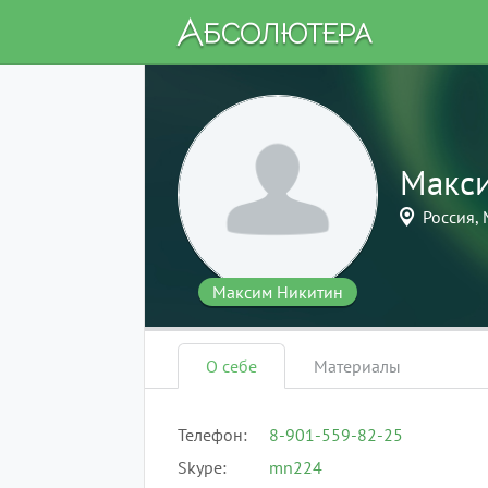
Макс
Россия, 
Максим Никитин
О себе
Материалы
Телефон
8-901-559-82-25
Skype
mn224