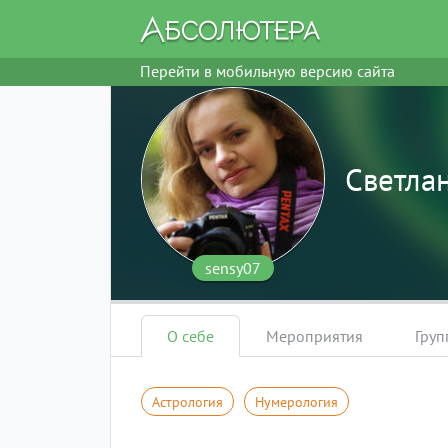
Перейти в мобильную версию сайта
Светла
sensy07
О себе
Мероприятия
Гру
Астрология
Нумерология