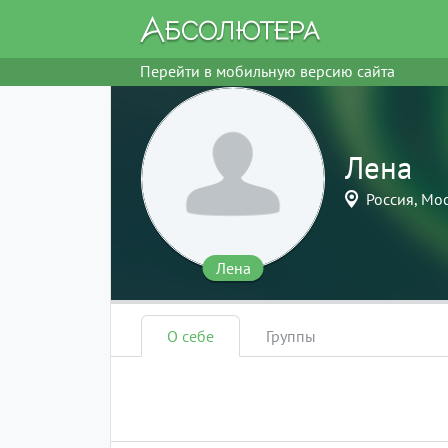
Перейти в мобильную версию сайта
Лена
Россия, Мо
Лена
О себе
Группы